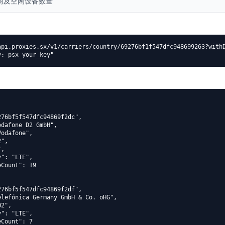
商及空闲设备数量
api.proxies.sx/v1/carriers/country/69276bf1f547dfc948699263?withD
y: psx_your_key"
76bf5f547dfc94869f2dc",

dafone D2 GmbH",

odafone",

",

,

": "LTE",

Count": 19

76bf5f547dfc94869f2df",

lefónica Germany GmbH & Co. oHG",

2",

": "LTE",

Count": 7
