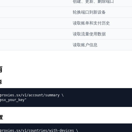
创建、更新、删除端口
轮换端口到新设备
读取账单和支付历史
读取流量使用数据
读取账户信息
南
源
proxies.sx/v1/account/summary \

psx_your_key"
置
proxies.sx/v1/countries/with-devices \
