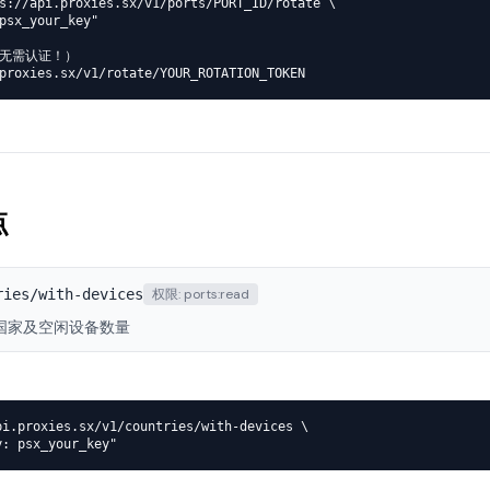
s://api.proxies.sx/v1/ports/PORT_ID/rotate \

psx_your_key"

（无需认证！）

proxies.sx/v1/rotate/YOUR_ROTATION_TOKEN
点
ries/with-devices
权限:
ports:read
国家及空闲设备数量
pi.proxies.sx/v1/countries/with-devices \

y: psx_your_key"