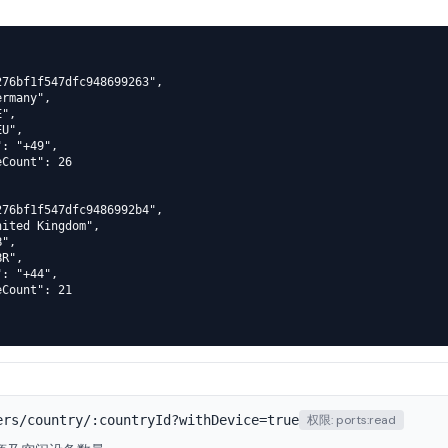
76bf1f547dfc948699263",

rmany",

",

U",

: "+49",

Count": 26

76bf1f547dfc9486992b4",

ited Kingdom",

",

R",

: "+44",

Count": 21

ers/country/:countryId?withDevice=true
权限:
ports:read