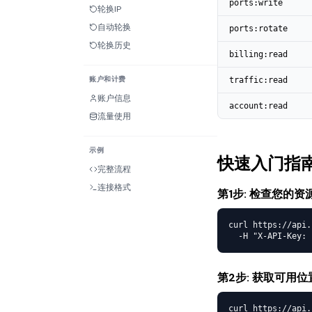
ports:write
轮换IP
自动轮换
ports:rotate
轮换历史
billing:read
账户和计费
traffic:read
账户信息
account:read
流量使用
示例
快速入门指
完整流程
连接格式
第1步: 检查您的资
curl https://api.
  -H "X-API-Key: 
第2步: 获取可用位
curl https://api.