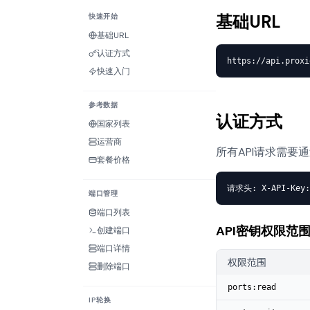
基础URL
快速开始
基础URL
认证方式
https://api.proxi
快速入门
参考数据
认证方式
国家列表
运营商
所有API请求需要
套餐价格
请求头: X-API-Key: 
端口管理
端口列表
API密钥权限范
创建端口
端口详情
权限范围
删除端口
ports:read
IP轮换