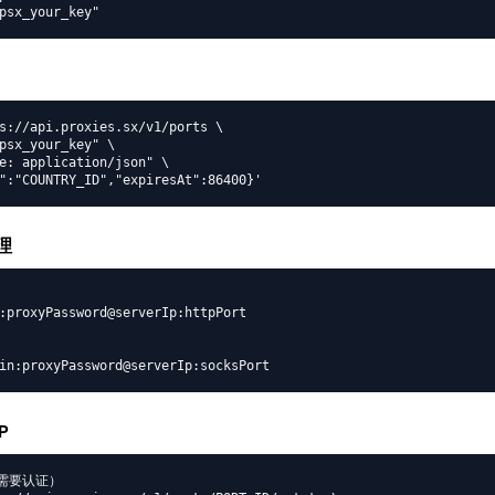
psx_your_key"
s://api.proxies.sx/v1/ports \

psx_your_key" \

e: application/json" \

":"COUNTRY_ID","expiresAt":86400}'
理
:proxyPassword@serverIp:httpPort

in:proxyPassword@serverIp:socksPort
P
（需要认证）
