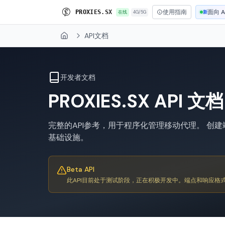
使用指南
面向 A
P
R
O
X
I
E
S
.
S
X
在线
4G/5G
新
API文档
Home
开发者文档
PROXIES.SX API 文档
完整的API参考，用于程序化管理移动代理。 创
基础设施。
Beta API
此API目前处于测试阶段，正在积极开发中。端点和响应格