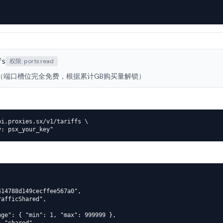
fs
权限:
ports:read
（端口槽位完全免费，根据累计GB购买量解锁）
i.proxies.sx/v1/tariffs \

y: psx_your_key"
14788d149cecffee567a0",

afficShared",



ge": { "min": 1, "max": 999999 },
