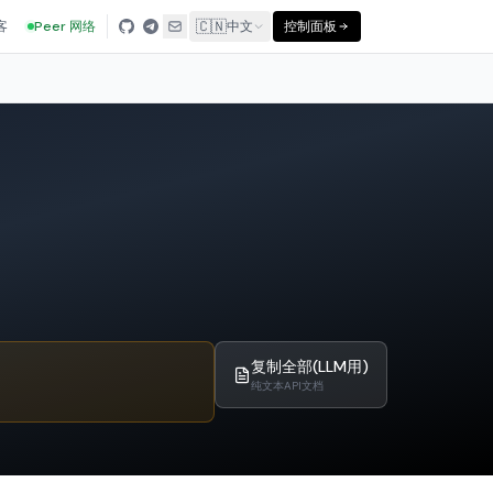
🇨🇳
客
Peer 网络
中文
控制面板
复制全部(LLM用)
纯文本API文档