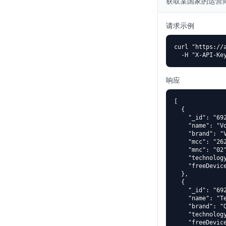
获取某国家的运营
请求示例
curl "https://
  -H "X-API-Ke
响应
[

  {

    "_id": "692
    "name": "Vo
    "brand": "V
    "mcc": "262
    "mnc": "02"
    "technology
    "freeDevice
  },

  {

    "_id": "692
    "name": "Te
    "brand": "O
    "technology
    "freeDevice