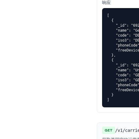
响应
[

  {

    "_id": "692
    "name": "Ge
    "code": "DE
    "iso3": "DE
    "phoneCode"
    "freeDevice
  },

  {

    "_id": "692
    "name": "Un
    "code": "GB
    "iso3": "GB
    "phoneCode"
    "freeDevice
  }

]
GET
/v1/carri