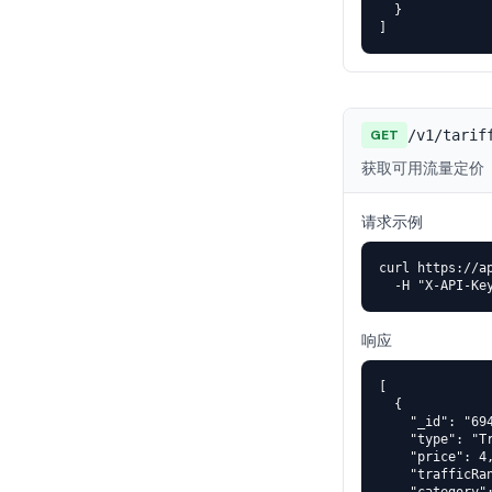
  }

]
GET
/v1/tarif
获取可用流量定价
请求示例
curl https://ap
  -H "X-API-Ke
响应
[

  {

    "_id": "694
    "type": "Tr
    "price": 4,
    "trafficRan