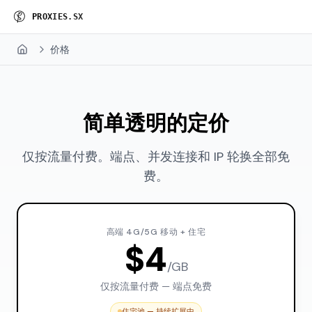
P
R
O
X
I
E
S
.
S
X
价格
Home
简单透明的定价
仅按流量付费。端点、并发连接和 IP 轮换全部免
费。
高端 4G/5G 移动 + 住宅
$4
/GB
仅按流量付费 — 端点免费
住宅池 — 持续扩展中