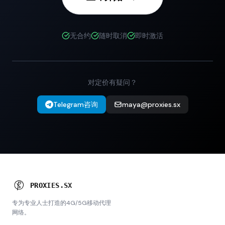
无合约
随时取消
即时激活
对定价有疑问？
Telegram咨询
maya@proxies.sx
P
R
O
X
I
E
S
.
S
X
专为专业人士打造的4G/5G移动代理
网络。