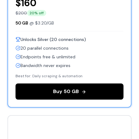
$
160
$
200
20
% off
50
GB
@ $
3.20
/GB
Unlocks Silver (20 connections)
20 parallel connections
Endpoints free & unlimited
Bandwidth never expires
Best for:
Daily scraping & automation
Buy
50
GB