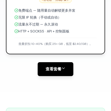
免费端点 — 随用量自动解锁更多并发
无限 IP 轮换（手动或自动）
流量永不过期 — 永久滚动
HTTP + SOCKS5 · API + 控制面板
批量折扣 10-40%（购买 25+ GB，低至 $2.40/GB）。
查看套餐