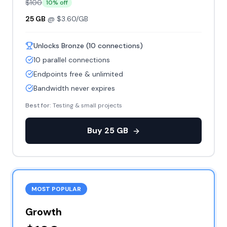
$
100
10
% off
25
GB
@ $
3.60
/GB
Unlocks Bronze (10 connections)
10 parallel connections
Endpoints free & unlimited
Bandwidth never expires
Best for:
Testing & small projects
Buy
25
GB
MOST POPULAR
Growth