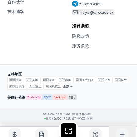
合作伙伴
@sxproxies
技术博客
maya@proxies.sx
法律条款
隐私政策
服务条款
支持地区
🇺🇸
美国
🇬🇧
英国
🇩🇪
德国
🇫🇷
法国
🇦🇺
澳大利亚
🇧🇷
巴西
🇳🇱
荷兰
🇪🇸
西班牙
🇵🇱
波兰
🇺🇦
乌克兰
全部 →
美国运营商
T-Mobile
AT&T
Verizon
对比
© 2026 PROXIES.SX. 保留所有权利。
真实4G/5G IP
92%成功率
100+国家