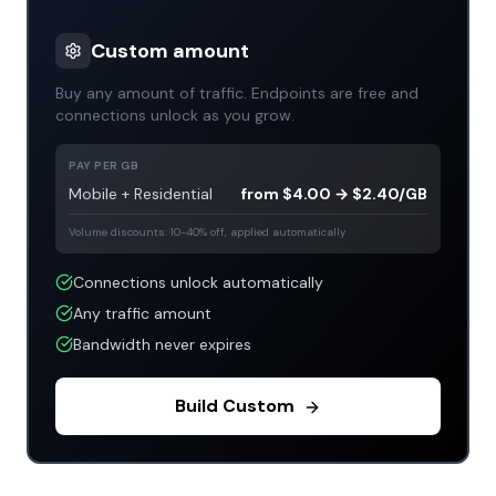
Custom amount
Buy any amount of traffic. Endpoints are free and
connections unlock as you grow.
PAY PER GB
Mobile + Residential
from $4.00 → $2.40/GB
Volume discounts: 10-40% off, applied automatically
Connections unlock automatically
Any traffic amount
Bandwidth never expires
Build Custom