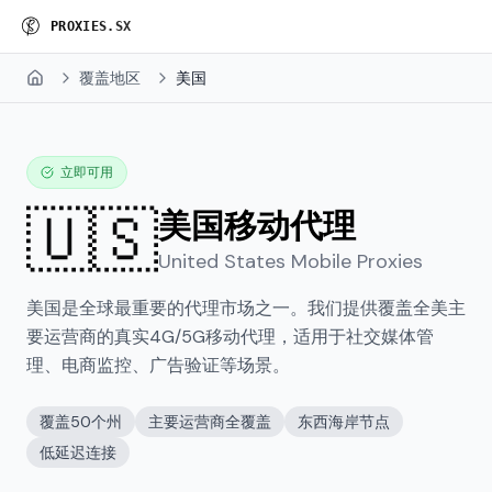
P
R
O
X
I
E
S
.
S
X
覆盖地区
美国
Home
立即可用
🇺🇸
美国
移动代理
United States
Mobile Proxies
美国是全球最重要的代理市场之一。我们提供覆盖全美主
要运营商的真实4G/5G移动代理，适用于社交媒体管
理、电商监控、广告验证等场景。
覆盖50个州
主要运营商全覆盖
东西海岸节点
低延迟连接