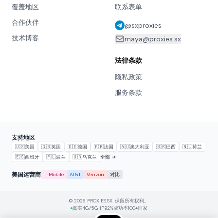
覆盖地区
联系表单
合作伙伴
@sxproxies
技术博客
maya@proxies.sx
法律条款
隐私政策
服务条款
支持地区
🇺🇸
美国
🇬🇧
英国
🇩🇪
德国
🇫🇷
法国
🇦🇺
澳大利亚
🇧🇷
巴西
🇳🇱
荷兰
🇪🇸
西班牙
🇵🇱
波兰
🇺🇦
乌克兰
全部 →
美国运营商
T-Mobile
AT&T
Verizon
对比
© 2026 PROXIES.SX. 保留所有权利。
真实4G/5G IP
92%成功率
100+国家