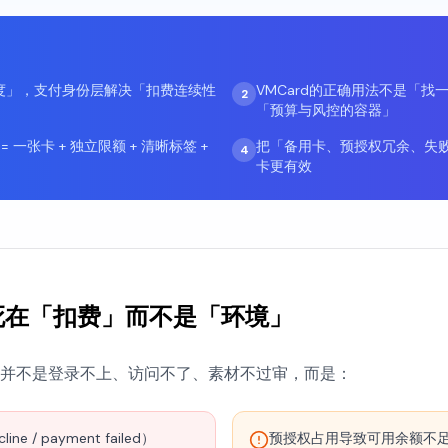
度」，支付身份层解决「扣费连续性
VMCard的正确用法不是「
2
「预算与风控的容器」
一张卡 + 独立限额 + 清晰标签 +
把「备用卡、预授权冗余、失败
4
卡更有效
会死在「扣费」而不是「环境」
并不是登录不上、访问不了、素材不过审，而是：
/ payment failed）
预授权占用导致可用余额不