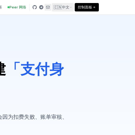
🇨🇳
客
Peer 网络
中文
控制面板
建
「支付身
会因为扣费失败、账单审核、