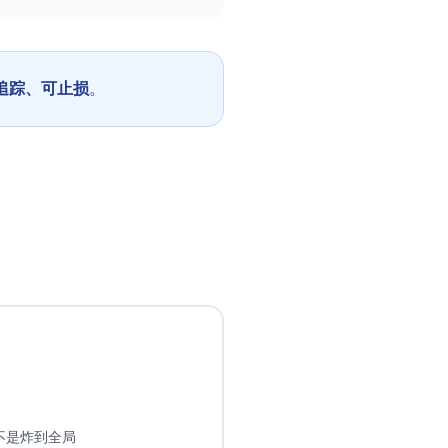
追踪、可止损
。
不是炸到全局