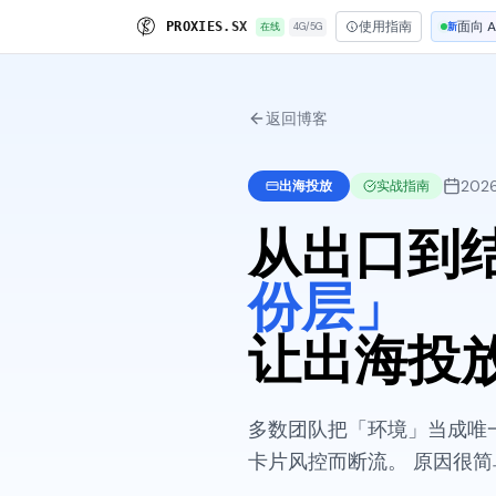
使用指南
面向 A
P
R
O
X
I
E
S
.
S
X
在线
4G/5G
新
返回博客
202
出海投放
实战指南
从出口到结
份层」
让出海投
多数团队把「环境」当成唯
卡片风控而断流。 原因很简