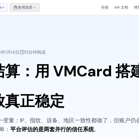
I
使用场景
价格
API 文档
博
6年1月14日
12分钟阅读
算：用 VMCard 搭
放真正稳定
一变量：IP、指纹、设备、地区一致性都做了，但账户仍
单：
平台评估的是两套并行的信任系统
。