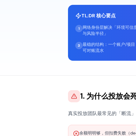
TL;DR 核心要点
网络身份层解决「环境可信
1
与风险半径」
最稳的结构：一个账户/项目 = 
3
可对账流水
1. 为什么投放
真实投放团队最常见的「断流」
余额明明够，但扣费失败（decline 