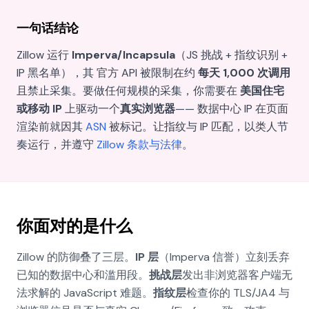
一句话结论
Zillow 运行
Imperva/Incapsula
（JS 挑战 + 指纹识别 +
IP 黑名单），其 官方 API 被限制在约
每天 1,000 次调用
且禁止采集。要做任何规模的采集，你需要在
美国住宅
或移动 IP
上驱动一个
真实浏览器
—— 数据中心 IP 在页面
渲染前就因其
ASN
被标记。让指纹与 IP 匹配，以类人节
奏运行，并遵守
Zillow 条款与法律
。
你面对的是什么
Zillow 的防御叠了三层。
IP 层
（Imperva 信誉）立刻丢弃
已知的数据中心和滥用段。
挑战层
发出非浏览器客户端无
法求解的 JavaScript 难题。
指纹层
检查你的 TLS/JA4 与