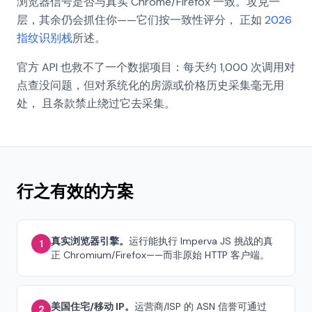
浏览器信号是否与真实 Chrome/Firefox 一致。攻克一
层，其余仍会抓住你——它们按一致性评分， 正如
2026
指纹识别栈
所述。
官方 API 也救不了一个数据项目：每天约 1,000 次调用对
点查没问题，但对系统化的房源或价格历史采集毫无用
处， 且条款禁止绕过它去采集。
行之有效的方案
真实浏览器引擎。
运行能执行 Imperva JS 挑战的真
1
正 Chromium/Firefox——而非原始 HTTP 客户端。
美国住宅/移动 IP。
运营商/ISP 的 ASN 信誉可通过
2