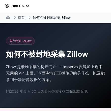
P
R
O
X
I
E
S
.
S
X
博客
如何不被封地采集 Zillow
Home
房产数据 · Zillow
如何不被封地采集 Zillow
Zillow 是最难采集的房产门户——Imperva 反爬加上近乎
无用的 API 上限。下面讲清真正拦住你的是什么，以及能
拿到干净房源数据的方案。
2026 年 5 月 30 日
8 分钟阅读
PROXIES.SX 团队