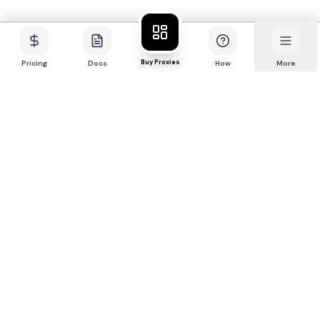
Buy Proxies
Pricing
Docs
How
More
P
R
O
X
I
E
S
.
S
X
专为专业人士打造的4G/5G移动代理
网络。
控制面板
语言
🇺🇸
EN
|
🇨🇳
中文
|
🇷🇺
RU
产品服务
免费工具