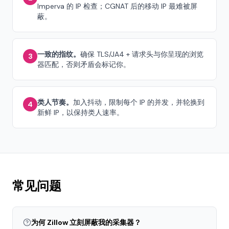
Imperva 的 IP 检查；CGNAT 后的移动 IP 最难被屏
蔽。
一致的指纹。
确保 TLS/JA4 + 请求头与你呈现的浏览
3
器匹配，否则矛盾会标记你。
类人节奏。
加入抖动，限制每个 IP 的并发，并轮换到
4
新鲜 IP，以保持类人速率。
常见问题
为何 Zillow 立刻屏蔽我的采集器？