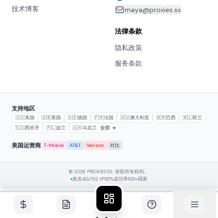
技术博客
maya@proxies.sx
法律条款
隐私政策
服务条款
支持地区
🇺🇸
美国
🇬🇧
英国
🇩🇪
德国
🇫🇷
法国
🇦🇺
澳大利亚
🇧🇷
巴西
🇳🇱
荷兰
🇪🇸
西班牙
🇵🇱
波兰
🇺🇦
乌克兰
全部 →
美国运营商
T-Mobile
AT&T
Verizon
对比
© 2026 PROXIES.SX. 保留所有权利。
真实4G/5G IP
92%成功率
100+国家