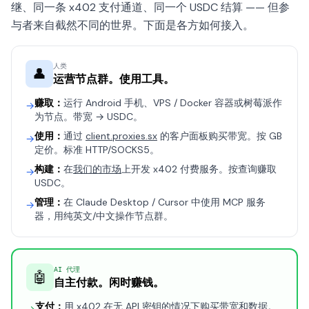
继、同一条 x402 支付通道、同一个 USDC 结算 —— 但参
与者来自截然不同的世界。下面是各方如何接入。
人类
👤
运营节点群。使用工具。
赚取：
运行 Android 手机、VPS / Docker 容器或树莓派作
→
为节点。带宽 → USDC。
使用：
通过
client.proxies.sx
的客户面板购买带宽。按 GB
→
定价。标准 HTTP/SOCKS5。
构建：
在
我们的市场
上开发 x402 付费服务。按查询赚取
→
USDC。
管理：
在 Claude Desktop / Cursor 中使用 MCP 服务
→
器，用纯英文/中文操作节点群。
AI 代理
🤖
自主付款。闲时赚钱。
支付：
用 x402 在无 API 密钥的情况下购买带宽和数据。