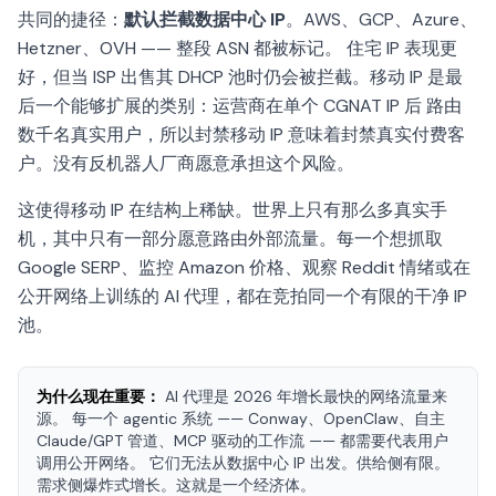
共同的捷径：
默认拦截数据中心 IP
。AWS、GCP、Azure、
Hetzner、OVH —— 整段 ASN 都被标记。 住宅 IP 表现更
好，但当 ISP 出售其 DHCP 池时仍会被拦截。移动 IP 是最
后一个能够扩展的类别：运营商在单个 CGNAT IP 后 路由
数千名真实用户，所以封禁移动 IP 意味着封禁真实付费客
户。没有反机器人厂商愿意承担这个风险。
这使得移动 IP 在结构上稀缺。世界上只有那么多真实手
机，其中只有一部分愿意路由外部流量。每一个想抓取
Google SERP、监控 Amazon 价格、观察 Reddit 情绪或在
公开网络上训练的 AI 代理，都在竞拍同一个有限的干净 IP
池。
为什么现在重要：
AI 代理是 2026 年增长最快的网络流量来
源。 每一个 agentic 系统 —— Conway、OpenClaw、自主
Claude/GPT 管道、MCP 驱动的工作流 —— 都需要代表用户
调用公开网络。 它们无法从数据中心 IP 出发。供给侧有限。
需求侧爆炸式增长。这就是一个经济体。