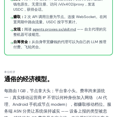
→
钱包原生。无需注册。访问 /v1/x402/proxy，发送
USDC，获得会话。
赚取：
2 次 API 调用注册为节点。连接 WebSocket。在闲
→
置周期中路由流量。USDC 按字节累计。
发现：
阅读
agents.proxies.sx/skill.md
—— 自主代理的完
→
整机器可读规范。
自筹资金：
从自身带宽赚钱的代理可以为自己的 LLM 推理
→
付费。飞轮闭合。
单位经济
通俗的经济模型。
每路由 1 GB，节点拿大头；平台拿小头。费率跨来源统
一：真实移动运营商 IP 不管以何种身份加入网络 （AI 代
理、Android 手机或节点 modem），都赚取移动档位。服
务端 ASN 分类让系统保持诚实 —— 设备上报的类型被忽