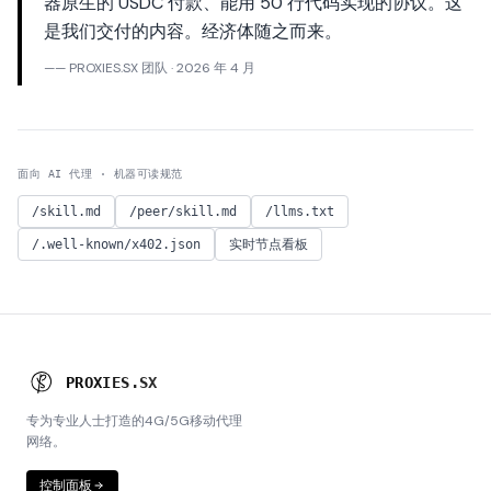
器原生的 USDC 付款、能用 50 行代码实现的协议。这
是我们交付的内容。经济体随之而来。
—— PROXIES.SX 团队 · 2026 年 4 月
面向 AI 代理 · 机器可读规范
/skill.md
/peer/skill.md
/llms.txt
/.well-known/x402.json
实时节点看板
P
R
O
X
I
E
S
.
S
X
专为专业人士打造的4G/5G移动代理
网络。
控制面板