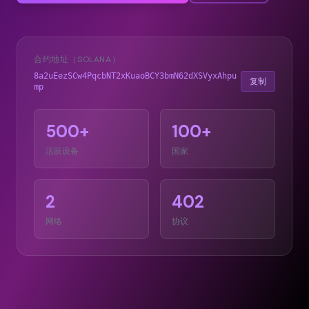
合约地址（SOLANA）
8a2uEezSCw4PqcbNT2xKuaoBCY3bmN62dXSVyxAhpu
复制
mp
500+
100+
活跃设备
国家
2
402
网络
协议