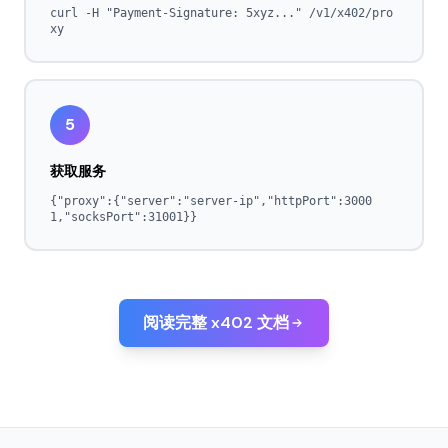
curl -H "Payment-Signature: 5xyz..." /v1/x402/pro
xy
5
获取服务
{"proxy":{"server":"server-ip","httpPort":3000
1,"socksPort":31001}}
阅读完整 x402 文档