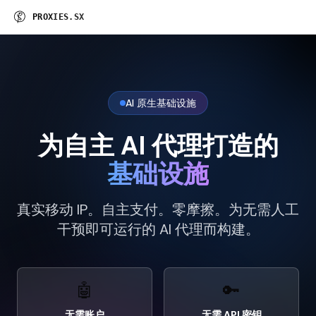
P
R
O
X
I
E
S
.
S
X
AI 原生基础设施
为自主 AI 代理打造的
基础设施
真实移动 IP。自主支付。零摩擦。为无需人工
干预即可运行的 AI 代理而构建。
🤖
🔑
无需账户
无需 API 密钥