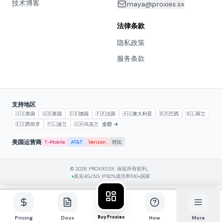
技术博客
maya@proxies.sx
法律条款
隐私政策
服务条款
支持地区
🇺🇸
美国
🇬🇧
英国
🇩🇪
德国
🇫🇷
法国
🇦🇺
澳大利亚
🇧🇷
巴西
🇳🇱
荷兰
🇪🇸
西班牙
🇵🇱
波兰
🇺🇦
乌克兰
全部 →
美国运营商
T-Mobile
AT&T
Verizon
对比
© 2026 PROXIES.SX. 保留所有权利。
真实4G/5G IP
92%成功率
100+国家
Buy Proxies
Pricing
Docs
How
More