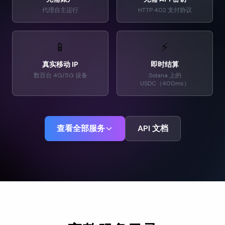
代理自主运行
HTTP 402 支付协议
📱
⚡
真实移动 IP
即时结算
数百台 4G/5G 设备
Solana 上的
USDC（400ms）
查看全部服务
API 文档