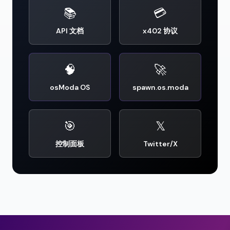
📚
💳
API 文档
x402 协议
🧠
🚀
osModa OS
spawn.os.moda
🎯
𝕏
控制面板
Twitter/X