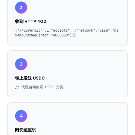
2
收到 HTTP 402
{"x402Version":1,"accepts":[{"network":"base","ma
xAmountRequired":"4000000"}]}
3
链上发送 USDC
// 代理自动签署 USDC 交易
4
附凭证重试