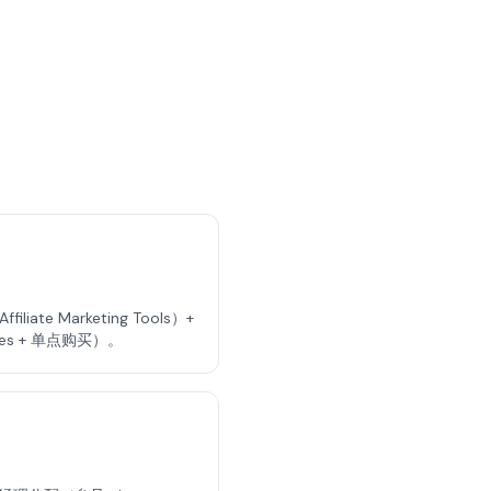
iliate Marketing Tools）+
ages + 单点购买）。