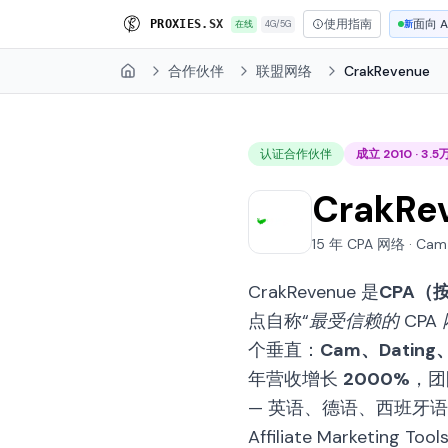
使用指南
面向 A
P
R
O
X
I
E
S
.
S
X
在线
4G/5G
新
合作伙伴
联盟网络
CrakRevenue
Home
认证合作伙伴
成立 2010 · 3.
CrakRe
15 年 CPA 网络 · Cam ·
CrakRevenue 是
CPA（
点自称
“最受信赖的 CPA 
个垂直：
Cam、Dating、
年营收增长
2000%
，团
— 英语、德语、西班牙
Affiliate Marketing To