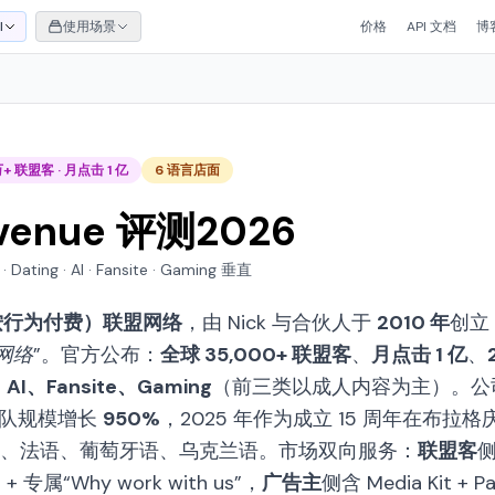
I
使用场景
价格
API 文档
博
5万+ 联盟客 · 月点击 1 亿
6 语言店面
venue 评测2026
 Dating · AI · Fansite · Gaming 垂直
按行为付费）联盟网络
，由 Nick 与合伙人于
2010 年
创立
网络”
。官方公布：
全球 35,000+ 联盟客
、
月点击 1 亿
、
AI、Fansite、Gaming
（前三类以成人内容为主）。公司时
队规模增长
950%
，2025 年作为成立 15 周年在布拉
语、法语、葡萄牙语、乌克兰语。市场双向服务：
联盟客
侧
ols + 专属“Why work with us”，
广告主
侧含 Media Kit +