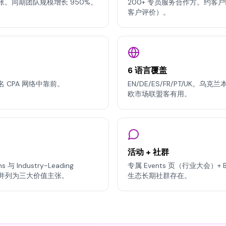
张。同期团队规模增长 950%。
200+ 专员服务合作方。约客户经
客户评价）。
6 语言覆盖
 CPA 网络中靠前。
EN/DE/ES/FR/PT/UK。乌克
欧市场联盟客有用。
活动 + 社群
s 与 Industry-Leading
专属 Events 页（行业大会）+ Blo
ffers 并列为三大价值主张。
生态长期社群存在。