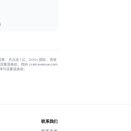
器
万+ 联盟客、月点击 1 亿、200+ 团队、营收
源条款。指向 crakrevenue.com
地法律与流量源条款。
联系我们