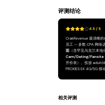
评测结论
4.5 / 5
CrakRevenue 最清晰
员工 — 多数 CPA 网
面
（含罕见乌克兰本地
Cam/Dating/Fans
开价表）。投放 adult
PROXIES.SX 4G/
相关评测