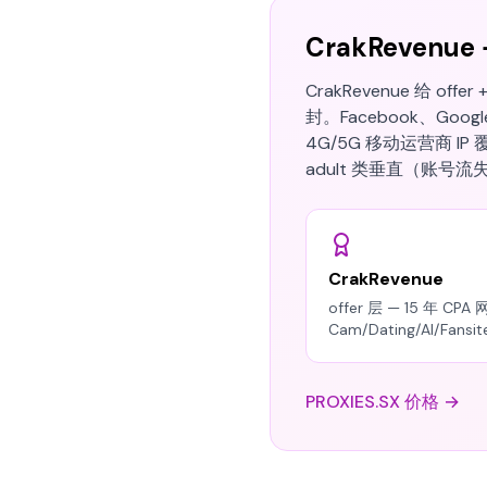
CrakRevenue
CrakRevenue 给 o
封。Facebook、Goog
4G/5G 移动运营商 IP 
adult 类垂直（账
CrakRevenue
offer 层 — 15 年 C
Cam/Dating/AI/Fansi
PROXIES.SX 价格 →