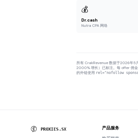
💰
Dr.cash
Nutra CPA 网络
所有 CrakRevenue 数据于2026年5月
2000% 增长）已标注。每 offer 佣
的外链使用
rel="nofollow spons
产品服务
P
R
O
X
I
E
S
.
S
X