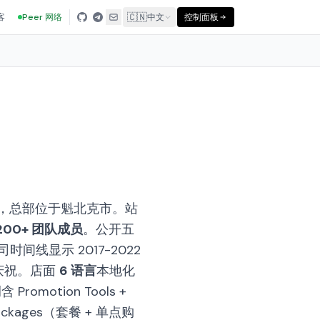
🇨🇳
客
Peer 网络
中文
控制面板
，总部位于魁北克市。站
200+ 团队成员
。公开五
间线显示 2017-2022
格庆祝。店面
6 语言
本地化
含 Promotion Tools +
 Packages（套餐 + 单点购