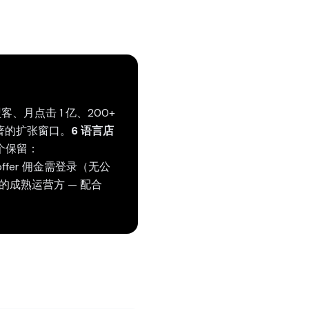
盟客、月点击 1 亿、200+
是显著的扩张窗口。
6 语言店
个保留：
fer 佣金需登录（无公
需要的成熟运营方 — 配合