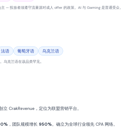
容为主 — 投放者须遵守流量源对成人 offer 的政策。AI 与 Gaming 是普通受众。
法语
葡萄牙语
乌克兰语
类常规。乌克兰语在该品类罕见。
人创立 CrakRevenue，定位为联盟营销平台。
00%
，团队规模增长
950%
。确立为全球行业领先 CPA 网络。