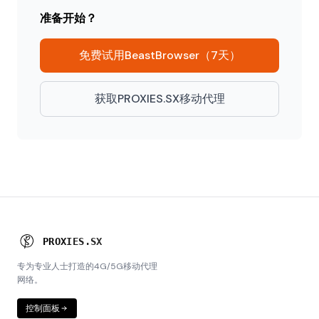
准备开始？
免费试用BeastBrowser（7天）
获取PROXIES.SX移动代理
P
R
O
X
I
E
S
.
S
X
专为专业人士打造的4G/5G移动代理
网络。
控制面板