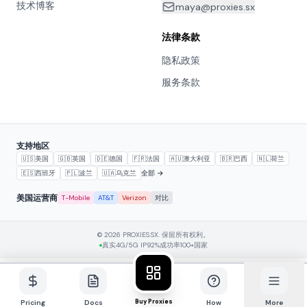
技术博客
maya@proxies.sx
法律条款
隐私政策
服务条款
支持地区
🇺🇸
美国
🇬🇧
英国
🇩🇪
德国
🇫🇷
法国
🇦🇺
澳大利亚
🇧🇷
巴西
🇳🇱
荷兰
🇪🇸
西班牙
🇵🇱
波兰
🇺🇦
乌克兰
全部 →
美国运营商
T-Mobile
AT&T
Verizon
对比
© 2026 PROXIES.SX. 保留所有权利。
真实4G/5G IP
92%成功率
100+国家
Buy Proxies
Pricing
Docs
How
More