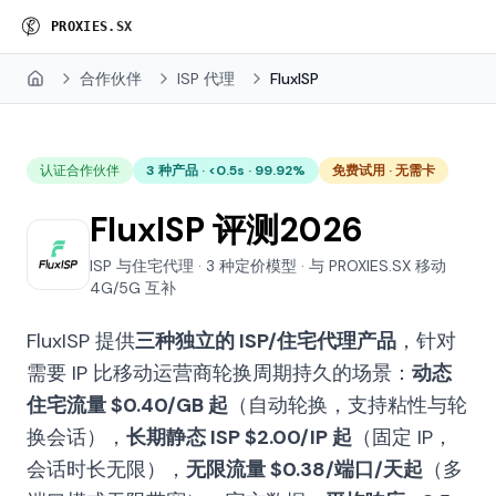
P
R
O
X
I
E
S
.
S
X
合作伙伴
ISP 代理
FluxISP
Home
认证合作伙伴
3 种产品 · <0.5s · 99.92%
免费试用 · 无需卡
FluxISP 评测2026
ISP 与住宅代理 · 3 种定价模型 · 与 PROXIES.SX 移动
4G/5G 互补
FluxISP 提供
三种独立的 ISP/住宅代理产品
，针对
需要 IP 比移动运营商轮换周期持久的场景：
动态
住宅流量 $0.40/GB 起
（自动轮换，支持粘性与轮
换会话），
长期静态 ISP $2.00/IP 起
（固定 IP，
会话时长无限），
无限流量 $0.38/端口/天起
（多