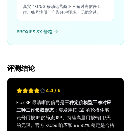
真实 4G/5G 移动运营商 IP - 短时高信任工
作、账号注册、广告账户预热、反爬绕过。
PROXIES.SX 价格 →
评测结论
4.4 / 5
FluxISP 最清晰的信号是
三种定价模型干净对应
三种工作负载形态
：突发用按 GB 的轮换住宅、
账号用按 IP 的静态 ISP、持续高量用按端口/天
的无限。官方 <0.5s 响应和 99.92% 稳定是合格