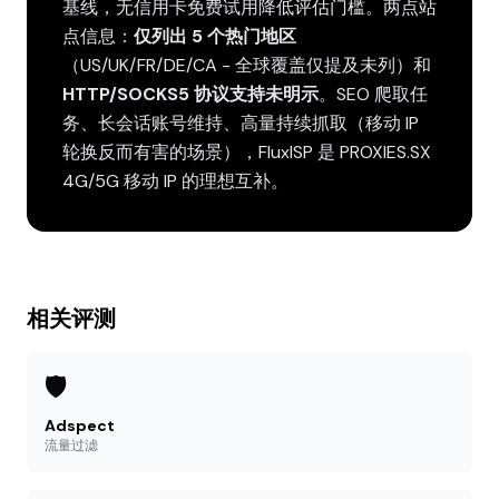
基线，无信用卡免费试用降低评估门槛。两点站
点信息：
仅列出 5 个热门地区
（US/UK/FR/DE/CA - 全球覆盖仅提及未列）和
HTTP/SOCKS5 协议支持未明示
。SEO 爬取任
务、长会话账号维持、高量持续抓取（移动 IP
轮换反而有害的场景），FluxISP 是 PROXIES.SX
4G/5G 移动 IP 的理想互补。
相关评测
🛡️
Adspect
流量过滤