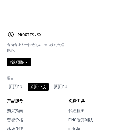
P
R
O
X
I
E
S
.
S
X
专为专业人士打造的4G/5G移动代理
网络。
控制面板
语言
🇺🇸
EN
|
🇨🇳
中文
|
🇷🇺
RU
产品服务
免费工具
购买指南
代理检测
套餐价格
DNS泄露测试
移动代理
IP查询