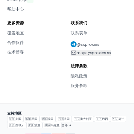
帮助中心
更多资源
联系我们
覆盖地区
联系表单
合作伙伴
@sxproxies
技术博客
maya@proxies.sx
法律条款
隐私政策
服务条款
支持地区
🇺🇸
美国
🇬🇧
英国
🇩🇪
德国
🇫🇷
法国
🇦🇺
澳大利亚
🇧🇷
巴西
🇳🇱
荷兰
🇪🇸
西班牙
🇵🇱
波兰
🇺🇦
乌克兰
全部 →