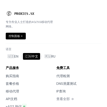
P
R
O
X
I
E
S
.
S
X
专为专业人士打造的4G/5G移动代理
网络。
控制面板
语言
🇺🇸
EN
|
🇨🇳
中文
|
🇷🇺
RU
产品服务
免费工具
购买指南
代理检测
套餐价格
DNS泄露测试
移动代理
IP查询
API文档
查看全部 →
x402 协议
AI