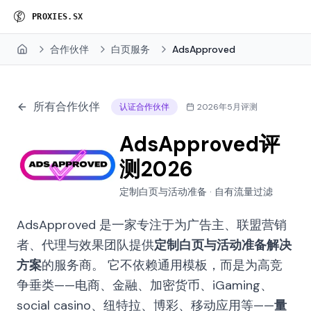
P
R
O
X
I
E
S
.
S
X
合作伙伴
白页服务
AdsApproved
Home
所有合作伙伴
认证合作伙伴
2026年5月评测
AdsApproved评
测2026
定制白页与活动准备 · 自有流量过滤
AdsApproved 是一家专注于为广告主、联盟营销
者、代理与效果团队提供
定制白页与活动准备解决
方案
的服务商。 它不依赖通用模板，而是为高竞
争垂类——电商、金融、加密货币、iGaming、
social casino、纽特拉、博彩、移动应用等——
量