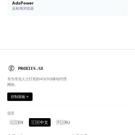
AdsPower
反检测浏览器
P
R
O
X
I
E
B
.
S
X
专为专业人士打造的4G/5G移动代理
网络。
控制面板
语言
🇺🇸
EN
|
🇨🇳
中文
|
🇷🇺
RU