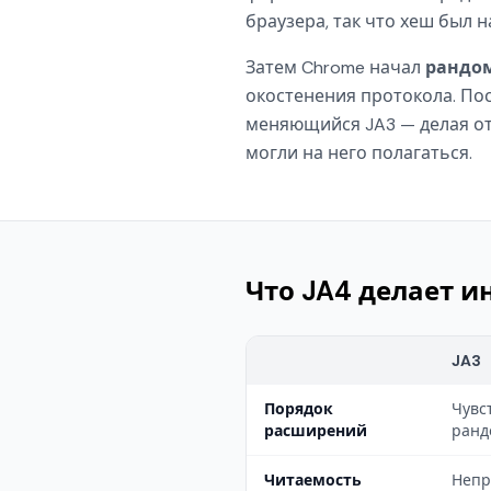
браузера, так что хеш был 
Затем Chrome начал
рандо
окостенения протокола. Пос
меняющийся JA3 — делая от
могли на него полагаться.
Что JA4 делает и
JA3
Порядок
Чувс
расширений
ранд
Читаемость
Непр