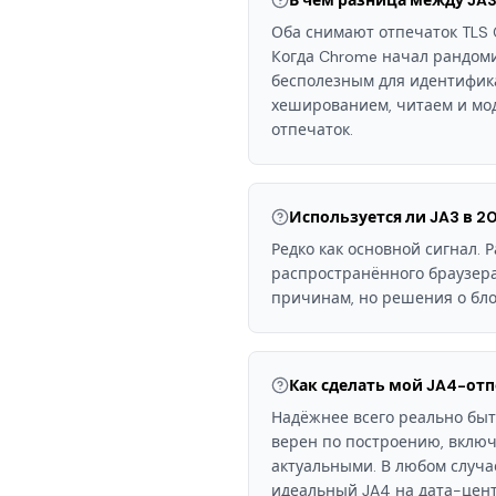
В чём разница между JA3
Оба снимают отпечаток TLS C
Когда Chrome начал рандоми
бесполезным для идентифика
хешированием, читаем и мод
отпечаток.
Используется ли JA3 в 2
Редко как основной сигнал.
распространённого браузера
причинам, но решения о бло
Как сделать мой JA4-отп
Надёжнее всего реально быт
верен по построению, включ
актуальными. В любом случа
идеальный JA4 на дата-цент