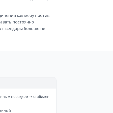
динении как меру против
 давать постоянно
от-вендоры больше не
енным порядком → стабилен
ванный