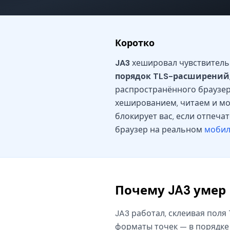
Коротко
JA3
хешировал чувствительны
порядок TLS-расширений
распространённого браузе
хешированием, читаем и мод
блокирует вас, если отпеча
браузер на реальном
мобил
Почему JA3 умер
JA3 работал, склеивая поля
форматы точек — в порядке 