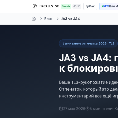
Как
Для 
P
R
O
X
I
E
S
.
S
X
Онлайн
4G/5G
NEW
Блог
JA3 vs JA4
Home
Выживание отпечатка 2026 · TLS
JA3 vs JA4:
к блокиров
Ваше TLS-рукопожатие иден
Отпечаток, который это дел
инструментарий всё ещё игр
27 мая 2026
8 мин чтения
К