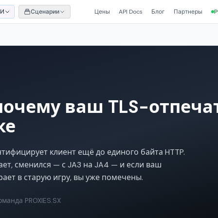
ИИ
Сценарии
Цены
API Docs
Блог
Партнеры
P
 почему ваш TLS-отпеча
ке
тифицирует клиент ещё до единого байта HTTP.
ает, сменился — с JA3 на JA4 — и если ваш
ает в старую игру, вы уже помечены.
оманда PROXIES.SX