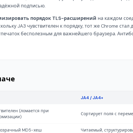
надёжной подписью.
мизировать порядок TLS-расширений
на каждом сое
кольку JA3 чувствителен к порядку, тот же Chrome стал
печаток бесполезным для важнейшего браузера. Антиб
наче
JA4 / JA4+
твителен (ломается при
Сортирует поля с перем
омизации)
озрачный MD5-хеш
Читаемый, структуриро