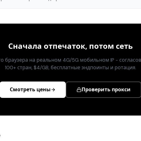
Сначала отпечаток, потом сеть
о браузера на реальном 4G/5G мобильном IP - согласов
100+ стран, $4/GB, бесплатные эндпоинты и ротация.
Смотреть цены
Проверить прокси
е