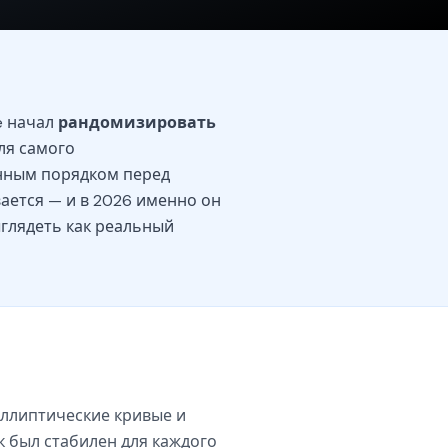
e начал
рандомизировать
ля самого
енным порядком перед
ается — и в 2026 именно он
ыглядеть как реальный
 эллиптические кривые и
к был стабилен для каждого