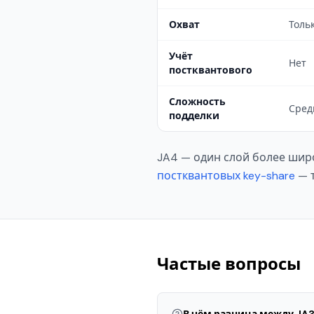
Охват
Толь
Учёт
Нет
постквантового
Сложность
Сред
подделки
JA4 — один слой более ши
постквантовых key-share
— т
Частые вопросы