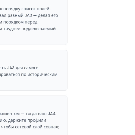
к порядку список полей.
ал разный JA3 — делая его
м порядком перед
й и труднее подделываемый
ть JA3 для самого
ироваться по историческим
клиентом — тогда ваш JA4
цию, держите профили
чтобы сетевой слой совпал;