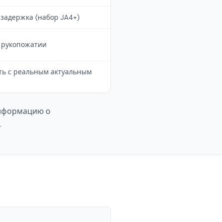
, задержка (набор JA4+)
в рукопожатии
ть с реальным актуальным
информацию о
.