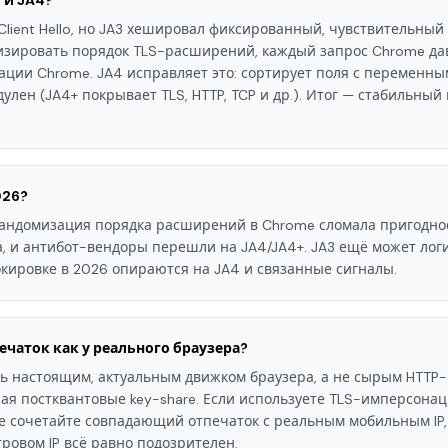
 и JA4?
lient Hello, но JA3 хешировал фиксированный, чувствительный 
зировать порядок TLS-расширений, каждый запрос Chrome дав
ции Chrome. JA4 исправляет это: сортирует поля с переменны
улен (JA4+ покрывает TLS, HTTP, TCP и др.). Итог — стабильны
026?
 Рандомизация порядка расширений в Chrome сломала пригоднос
, и антибот-вендоры перешли на JA4/JA4+. JA3 ещё может лог
кировке в 2026 опираются на JA4 и связанные сигналы.
ечаток как у реального браузера?
ь настоящим, актуальным движком браузера, а не сырым HTTP-
ая постквантовые key-share. Если используете TLS-имперсона
е сочетайте совпадающий отпечаток с реальным мобильным IP, 
ровом IP всё равно подозрителен.