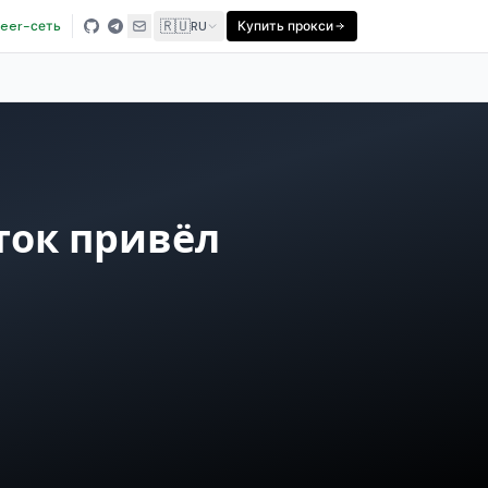
🇷🇺
eer-сеть
RU
Купить прокси
ток привёл