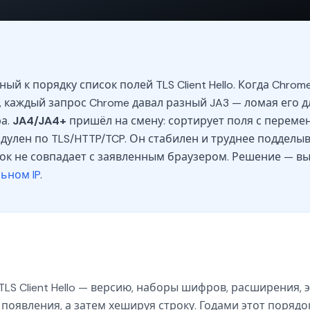
й к порядку список полей TLS Client Hello. Когда Chrom
, каждый запрос Chrome давал разный JA3 — ломая его д
ра.
JA4/JA4+
пришёл на смену: сортирует поля с перем
улен по TLS/HTTP/TCP. Он стабилен и труднее подделыв
ток не совпадает с заявленным браузером. Решение — в
ьном IP
.
 TLS Client Hello — версию, наборы шифров, расширения,
появления, а затем хешируя строку. Годами этот порядо