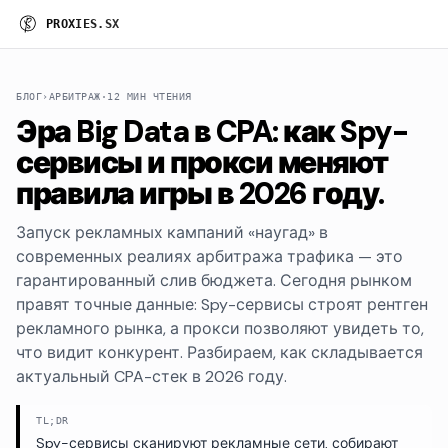
P
R
O
X
I
E
S
.
S
X
БЛОГ
›
АРБИТРАЖ
·
12 МИН ЧТЕНИЯ
Эра Big Data в CPA: как Spy-
сервисы и прокси меняют
правила игры в 2026 году.
Запуск рекламных кампаний «наугад» в
современных реалиях арбитража трафика — это
гарантированный слив бюджета. Сегодня рынком
правят точные данные: Spy-сервисы строят рентген
рекламного рынка, а прокси позволяют увидеть то,
что видит конкурент. Разбираем, как складывается
актуальный CPA-стек в 2026 году.
TL;DR
Spy-сервисы сканируют рекламные сети, собирают