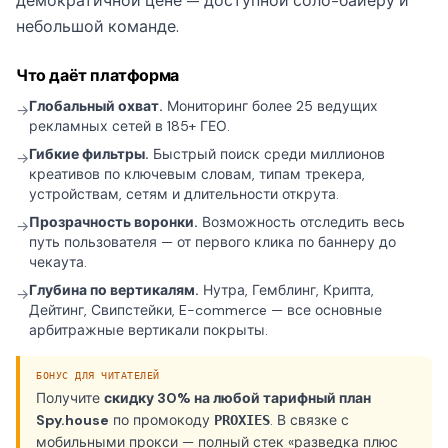
демократичной цене — доступной соло-байеру и
небольшой команде.
Что даёт платформа
Глобальный охват.
Мониторинг более 25 ведущих
→
рекламных сетей в 185+ ГЕО.
Гибкие фильтры.
Быстрый поиск среди миллионов
→
креативов по ключевым словам, типам трекера,
устройствам, сетям и длительности открута.
Прозрачность воронки.
Возможность отследить весь
→
путь пользователя — от первого клика по баннеру до
чекаута.
Глубина по вертикалям.
Нутра, Гемблинг, Крипта,
→
Дейтинг, Свипстейки, E-commerce — все основные
арбитражные вертикали покрыты.
БОНУС ДЛЯ ЧИТАТЕЛЕЙ
Получите
скидку 30% на любой тарифный план
Spy.house
по промокоду
. В связке с
PROXIES
мобильными прокси — полный стек «разведка плюс