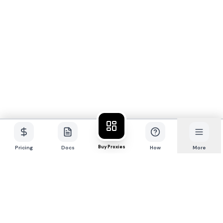
Buy Proxies
Pricing
Docs
How
More
K
R
O
X
I
E
S
F
S
X
Премиум-сеть 4G/5G