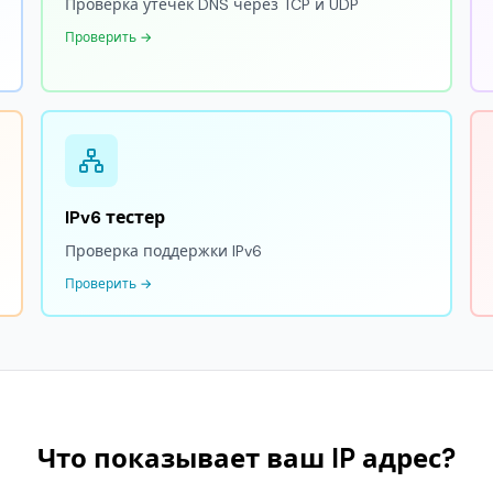
Проверка утечек DNS через TCP и UDP
Проверить →
IPv6 тестер
Проверка поддержки IPv6
Проверить →
Что показывает ваш IP адрес?