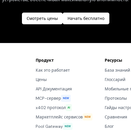
Смотреть цены
Начать бесплатно
Продукт
Ресурсы
Как это работает
База знаний
Цены
Глоссарий
API Документация
Мобильные 
MCP-сервер
Протоколы
NEW
x402 протокол
Гайды настр
AI
Маркетплейс сервисов
Сравнения
NEW
Pool Gateway
Блог
NEW