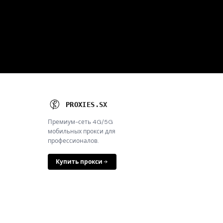
P
R
O
X
I
E
S
.
S
X
Премиум-сеть 4G/5G
мобильных прокси для
профессионалов.
Купить прокси