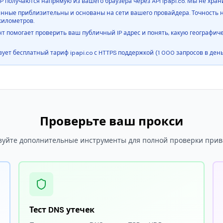
P получаются напрямую из вашего браузера через API ipapi.co. Мы не хра
ные приблизительны и основаны на сети вашего провайдера. Точность н
километров.
т помогает проверить ваш публичный IP адрес и понять, какую географи
ет бесплатный тариф ipapi.co с HTTPS поддержкой (1 000 запросов в день 
Проверьте ваш прокси
зуйте дополнительные инструменты для полной проверки прив
Тест DNS утечек