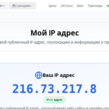
ИИ
Сценарии
Цены
API Docs
Блог
Партнеры
Мой IP адрес
вой публичный IP адрес, геолокацию и информацию о п
Ваш IP адрес
216.73.217.8
IPv4
адрес
ваш публичный IP адрес, который видят веб-сайты и онлайн-се