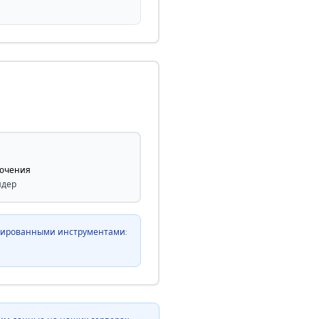
лючения
йдер
изированными инструментами: