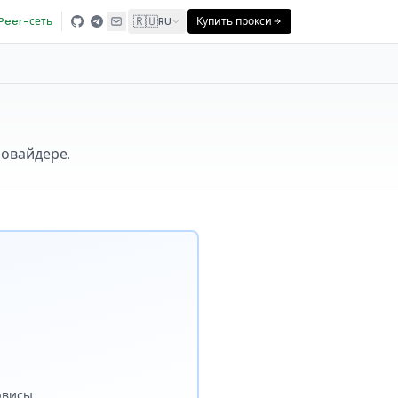
🇷🇺
Peer-сеть
RU
Купить прокси
ровайдере.
рвисы