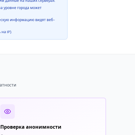
ним данные на наших серверах.
а уровне города может
ческую информацию видят веб-
на IP).
атности
Проверка анонимности