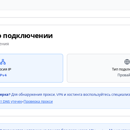
о подключении
чения
рсия IP
Тип подк
IPv4
Прова
ерка?
Для обнаружения прокси, VPN и хостинга воспользуйтесь специал
ст DNS утечек
•
Проверка прокси