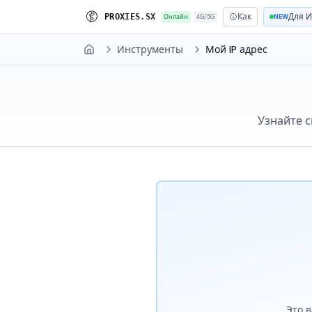
Как
Для 
P
R
O
X
I
E
S
.
S
X
Онлайн
4G/5G
NEW
Инструменты
Мой IP адрес
Home
Узнайте с
Это 