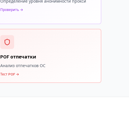
Определение уровня анонимности прокси
Проверить →
P0F отпечатки
Анализ отпечатков ОС
Тест P0F →