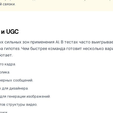
й связки.
 и UGC
х сильных зон применения AI. В тестах часто выигрывае
ра гипотез. Чем быстрее команда готовит несколько ва
отает.
го кадра.
олика.
нерных сообщений.
 для дизайнера.
для генерации изображений.
тов структуры видео.
учки.