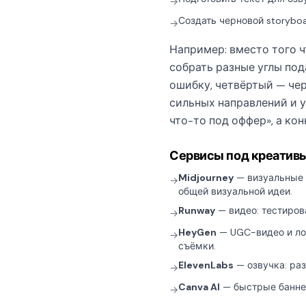
→
Создать черновой storyboa
→
Например: вместо того ч
собрать разные углы под
ошибку, четвёртый — чер
сильных направлений и у
что-то под оффер», а кон
Сервисы под креатив
Midjourney
— визуальные 
→
общей визуальной идеи.
Runway
— видео: тестиров
→
HeyGen
— UGC-видео и лок
→
съёмки.
ElevenLabs
— озвучка: раз
→
Canva AI
— быстрые баннер
→