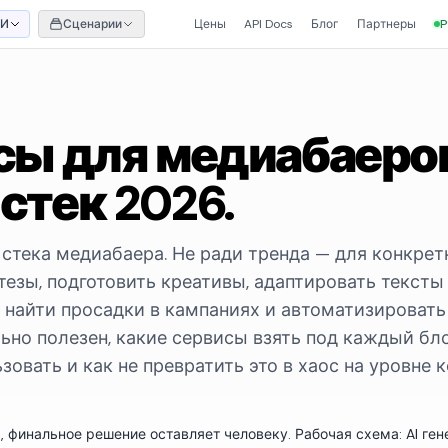
ИИ
Сценарии
Цены
API Docs
Блог
Партнеры
P
сы для медиабаеро
стек 2026.
 стека медиабаера. Не ради тренда — для конкрет
тезы, подготовить креативы, адаптировать тексты
, найти просадки в кампаниях и автоматизировать
льно полезен, какие сервисы взять под каждый бло
овать и как не превратить это в хаос на уровне 
м
, финальное решение оставляет человеку. Рабочая схема: AI ге