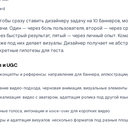
rd.
тобы сразу ставить дизайнеру задачу на 10 баннеров, м
ачи. Один — через боль пользователя, второй — через с
ез быстрый результат, пятый — через личный опыт. Ко
же под них делает визуалы. Дизайнер получает не абст
кретные гипотезы для теста.
ы и UGC
концепты и референсы: направление для баннера, иллюстрации,
ание видео-подхода, черновая анимация, визуальные элементы 
ализация: видео с аватаром, адаптация ролика под другой язы
ные голоса, интонации и voice-over для коротких видео.
ы и адаптация визуалов: несколько форматов под разные площ