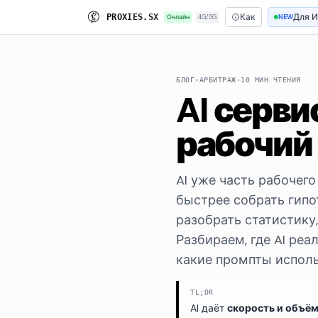
Как
Для 
P
R
O
X
I
E
S
.
S
X
Онлайн
4G/5G
NEW
БЛОГ
›
АРБИТРАЖ
·
10 МИН ЧТЕНИЯ
AI серви
рабочий 
AI уже часть рабочего
быстрее собрать гипо
разобрать статистику
Разбираем, где AI реа
какие промпты использ
TL;DR
AI даёт
скорость и объё