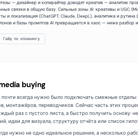
тезы — дизайнер и копирайтер доводят креатив — аналитик пр
ные связки в общую базу. Сильные зоны AI: креативы и UGC (Mid
ксты и локализация (ChatGPT, Claude, DeepL), аналитика и рутина
шаблонов и базы промптов AI превращается в хаос — ниже разбор 
Гайд по клоакингу
 media buying
 почти всегда нужно было подключать смежные отделы:
в, монтажёров, переводчиков. Сейчас часть этих проц
аждый раз с пустого листа, а быстро получить основу: 
й, идеи для визуала, структуру отчёта или список гипот
, где нужно не одно идеальное решение, а несколько раб