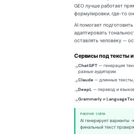
GEO лучше работает прям
формулировки, где-то о
AI помогает подготовит
адаптировать тональнос
оставлять человеку — ос
Сервисы под тексты и
ChatGPT
— генерация текс
→
разные аудитории.
Claude
— длинные тексты,
→
DeepL
— перевод и языков
→
Grammarly
и
LanguageToo
→
РАБОЧАЯ СХЕМА
AI генерирует варианты 
финальный текст проверя