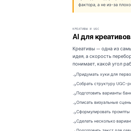
фактора, а не из-за плохо
КРЕАТИВЫ И UGC
AI для креативов
Креативы — одна из самы
идея, а скорость перебо
понимает, какой угол раб
Придумать хуки для перво
→
Собрать структуру UGC-р
→
Подготовить варианты бан
→
Описать визуальные сцены
→
Сформулировать промпты 
→
Сделать несколько вариан
→
Подготовить текст для озв