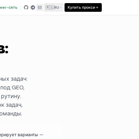
🇷🇺
eer-сеть
RU
Купить прокси
в:
ных задач:
 под GEO,
 рутину.
к задач,
команды.
нерирует варианты —