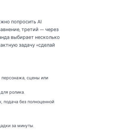
ожно попросить AI
равнение, третий — через
манда выбирает несколько
рактную задачу «сделай
 персонажа, сцены или
для ролика.
к, подача без полноценной
адки за минуты.