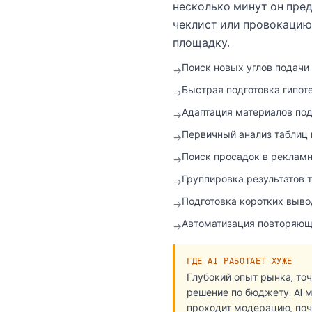
несколько минут он пред
чеклист или провокацию
площадку.
Поиск новых углов подачи
→
Быстрая подготовка гипоте
→
Адаптация материалов под
→
Первичный анализ таблиц и
→
Поиск просадок в реклам
→
Группировка результатов т
→
Подготовка коротких выво
→
Автоматизация повторяющ
→
ГДЕ AI РАБОТАЕТ ХУЖЕ
Глубокий опыт рынка, то
решение по бюджету. AI 
проходит модерацию, поч