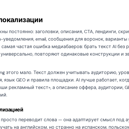
 локализации
жны постоянно: заголовки, описания, CTA, лендинги, скр
h-уведомления, email, сообщения для воронок, варианты 
 самая частая ошибка медиабаеров: брать текст AI без 
 универсально, повторяют одинаковые конструкции и зв
ing этого мало. Текст должен учитывать аудиторию, уро
, язык GEO и правила площадки. AI лучше работает, ког
иши рекламный текст», а описание оффера, аудитории, G
ий.
ализацией
просто переводит слова — она адаптирует смысл под а
чать на английском, но странно на испанском, польско