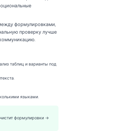
эмоциональные
 между формулировками,
нальную проверку лучше
ю коммуникацию.
ализ таблиц и варианты под
текста.
сколькими языками.
 чистит формулировки →