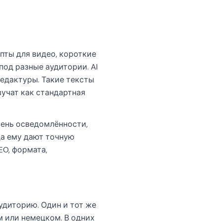
ипты для видео, короткие
под разные аудитории. AI
редактуры. Такие тексты
учат как стандартная
вень осведомлённости,
да ему дают точную
EO, формата,
удиторию. Один и тот же
м или немецком. В одних