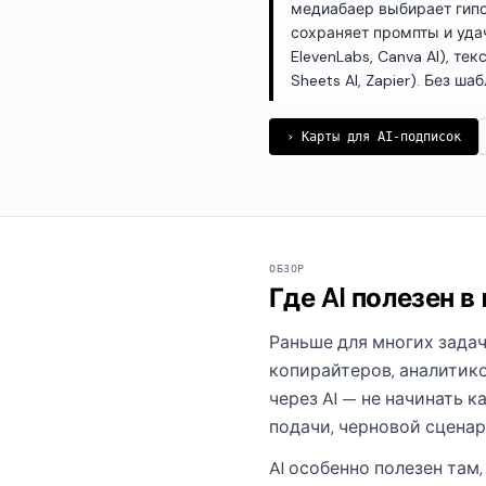
медиабаер выбирает гипо
сохраняет промпты и удач
ElevenLabs, Canva AI), те
Sheets AI, Zapier). Без 
› Карты для AI-подписок
ОБЗОР
Где AI полезен в
Раньше для многих задач
копирайтеров, аналитико
через AI — не начинать к
подачи, черновой сценари
AI особенно полезен там