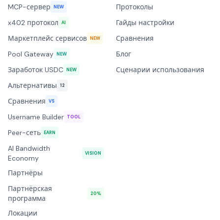
MCP-сервер
Протоколы
NEW
x402 протокол
Гайды настройки
AI
Маркетплейс сервисов
Сравнения
NEW
Pool Gateway
Блог
NEW
Заработок USDC
Сценарии использования
NEW
Альтернативы
12
Сравнения
VS
Username Builder
TOOL
Peer-сеть
EARN
AI Bandwidth
VISION
Economy
Партнёры
Партнёрская
20%
программа
Локации