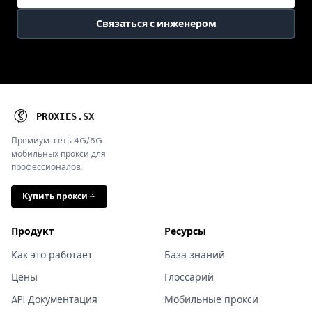
Связаться с инженером
P
R
O
X
I
E
S
.
S
X
Премиум-сеть 4G/5G
мобильных прокси для
профессионалов.
Купить прокси
Продукт
Ресурсы
Как это работает
База знаний
Цены
Глоссарий
API Документация
Мобильные прокси