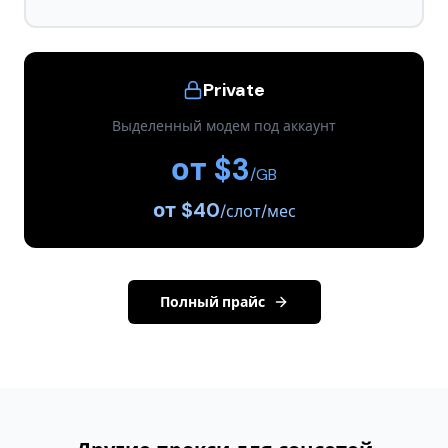
Private
Выделенный модем под аккаунт
от $3
/GB
от $40
/слот/мес
Полный прайс