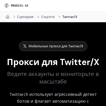
P
R
O
X
I
E
S
.
S
X
Сценарии
Соцсети
Twitter/X
Home
𝕏
Мобильные прокси для Twitter/X
Прокси для Twitter/X
Ведите аккаунты и мониторьте в
масштабе
Twitter/X использует агрессивный детект
ботов и флагает автоматизацию с