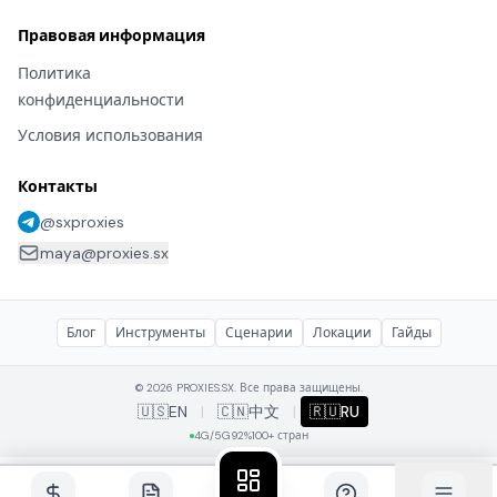
Правовая информация
Политика
конфиденциальности
Условия использования
Контакты
@sxproxies
maya@proxies.sx
Блог
Инструменты
Сценарии
Локации
Гайды
© 2026 PROXIES.SX. Все права защищены.
🇺🇸
EN
|
🇨🇳
中文
|
🇷🇺
RU
4G/5G
92%
100+ стран