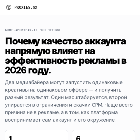
P
R
O
X
I
E
S
.
S
X
БЛОГ
›
АРБИТРАЖ
·
11 МИН ЧТЕНИЯ
Почему качество аккаунта
напрямую влияет на
эффективность рекламы в
2026 году.
Два медиабайера могут запустить одинаковые
креативы на одинаковом оффере — и получить
разный результат. Один масштабируется, второй
упирается в ограничения и скачки CPM. Чаще всего
причина не в рекламе, а в том, как платформа
воспринимает сам аккаунт и его окружение.
1
6