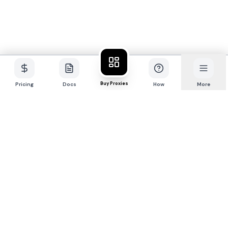
Buy Proxies
Pricing
Docs
How
More
P
R
O
X
I
E
S
.
S
X
Премиум-сеть 4G/5G
мобильных прокси для
профессионалов.
Купить прокси
Продукт
Ресурсы