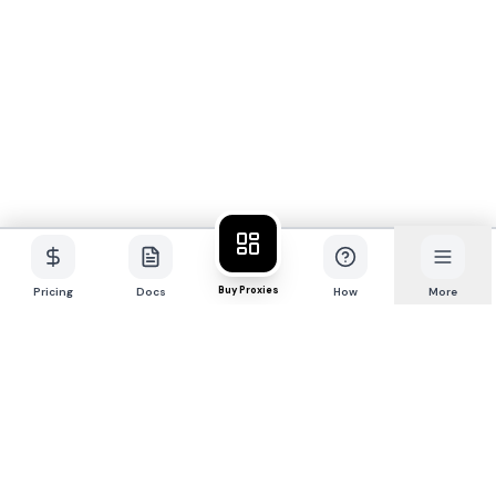
Buy Proxies
Pricing
Docs
How
More
P
R
O
X
I
E
S
.
S
X
Премиум-сеть 4G/5G
мобильных прокси для
профессионалов.