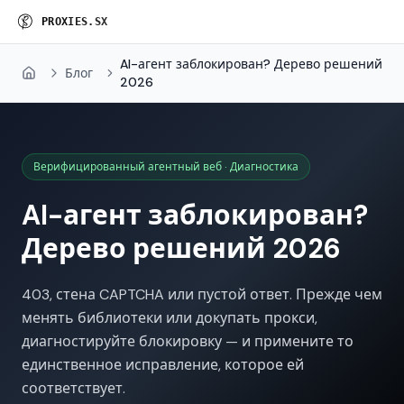
P
R
O
X
I
E
S
.
S
X
AI-агент заблокирован? Дерево решений
Блог
Home
2026
Верифицированный агентный веб · Диагностика
AI-агент заблокирован?
Дерево решений 2026
403, стена CAPTCHA или пустой ответ. Прежде чем
менять библиотеки или докупать прокси,
диагностируйте блокировку — и примените то
единственное исправление, которое ей
соответствует.