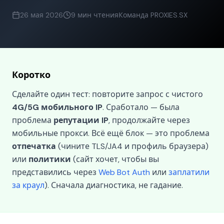
26 мая 2026
9 мин чтения
Команда PROXIES.SX
Коротко
Сделайте один тест: повторите запрос с чистого
4G/5G мобильного IP
. Сработало — была
проблема
репутации IP
, продолжайте через
мобильные прокси. Всё ещё блок — это проблема
отпечатка
(чините TLS/JA4 и профиль браузера)
или
политики
(сайт хочет, чтобы вы
представились через
Web Bot Auth
или
заплатили
за краул
). Сначала диагностика, не гадание.