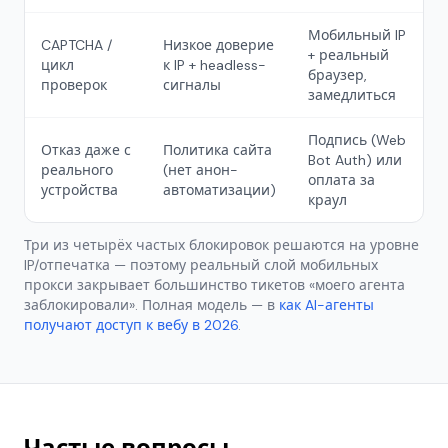
Мобильный IP
CAPTCHA /
Низкое доверие
+ реальный
цикл
к IP + headless-
браузер,
проверок
сигналы
замедлиться
Подпись (Web
Отказ даже с
Политика сайта
Bot Auth) или
реального
(нет анон-
оплата за
устройства
автоматизации)
краул
Три из четырёх частых блокировок решаются на уровне
IP/отпечатка — поэтому реальный слой мобильных
прокси закрывает большинство тикетов «моего агента
заблокировали». Полная модель — в
как AI-агенты
получают доступ к вебу в 2026
.
Частые вопросы