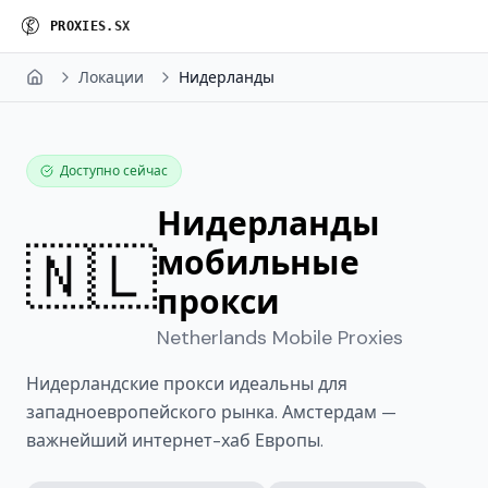
P
R
O
X
I
E
S
.
S
X
Локации
Нидерланды
Home
Доступно сейчас
Нидерланды
🇳🇱
мобильные
прокси
Netherlands
Mobile Proxies
Нидерландские прокси идеальны для
западноевропейского рынка. Амстердам —
важнейший интернет-хаб Европы.