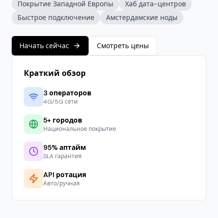
Покрытие Западной Европы
Хаб дата-центров
Быстрое подключение
Амстердамские ноды
Начать сейчас
Смотреть цены
Краткий обзор
3
операторов
4G/5G сети
5
+ городов
Национальное покрытие
95% аптайм
SLA гарантия
API ротация
Авто/ручная