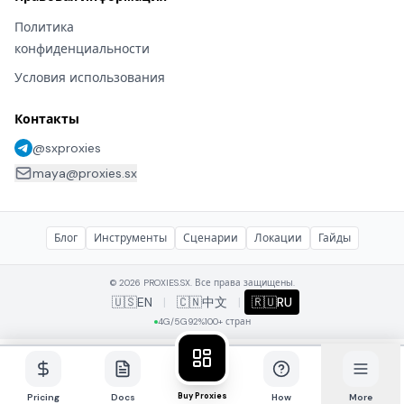
Политика
конфиденциальности
Условия использования
Контакты
@sxproxies
maya@proxies.sx
Блог
Инструменты
Сценарии
Локации
Гайды
© 2026 PROXIES.SX. Все права защищены.
🇺🇸
EN
|
🇨🇳
中文
|
🇷🇺
RU
4G/5G
92%
100+ стран
Buy Proxies
Pricing
Docs
How
More