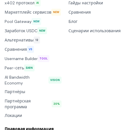
x402 протокол
Гайды настройки
AI
Маркетплейс сервисов
Сравнения
NEW
Pool Gateway
Блог
NEW
Заработок USDC
Сценарии использования
NEW
Альтернативы
12
Сравнения
VS
Username Builder
TOOL
Peer-сеть
EARN
AI Bandwidth
VISION
Economy
Партнёры
Партнёрская
20%
программа
Локации
Правовая информация