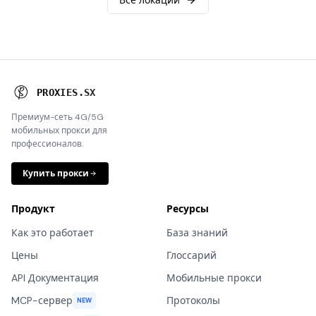
Все локации
P
R
O
X
I
E
S
.
S
X
Премиум-сеть 4G/5G
мобильных прокси для
профессионалов.
Купить прокси
Продукт
Ресурсы
Как это работает
База знаний
Цены
Глоссарий
API Документация
Мобильные прокси
MCP-сервер
Протоколы
NEW