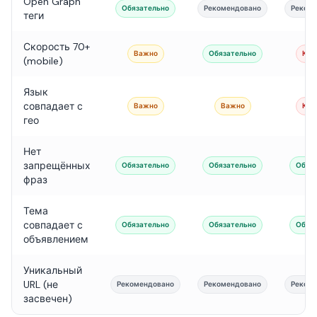
Open Graph
Обязательно
Рекомендовано
Реком
теги
Скорость 70+
Важно
Обязательно
Кри
(mobile)
Язык
совпадает с
Важно
Важно
Кри
гео
Нет
запрещённых
Обязательно
Обязательно
Обяз
фраз
Тема
совпадает с
Обязательно
Обязательно
Обяз
объявлением
Уникальный
URL (не
Рекомендовано
Рекомендовано
Реком
засвечен)