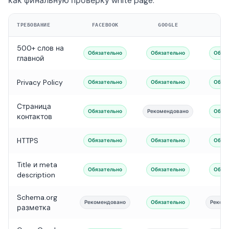
как финальную проверку white page.
ТРЕБОВАНИЕ
FACEBOOK
GOOGLE
TI
500+ слов на
Обязательно
Обязательно
Обяз
главной
Privacy Policy
Обязательно
Обязательно
Обяз
Страница
Обязательно
Рекомендовано
Обяз
контактов
HTTPS
Обязательно
Обязательно
Обяз
Title и meta
Обязательно
Обязательно
Обяз
description
Schema.org
Рекомендовано
Обязательно
Реком
разметка