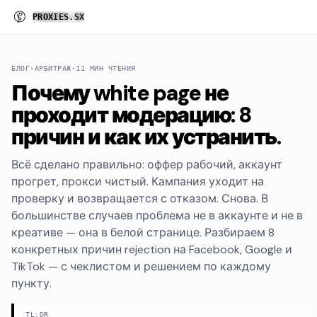
P
R
O
X
I
E
S
.
S
X
БЛОГ
›
АРБИТРАЖ
·
11 МИН ЧТЕНИЯ
Почему white page не
проходит модерацию: 8
причин и как их устранить.
Всё сделано правильно: оффер рабочий, аккаунт
прогрет, прокси чистый. Кампания уходит на
проверку и возвращается с отказом. Снова. В
большинстве случаев проблема не в аккаунте и не в
креативе — она в белой странице. Разбираем 8
конкретных причин rejection на Facebook, Google и
TikTok — с чеклистом и решением по каждому
пункту.
TL;DR