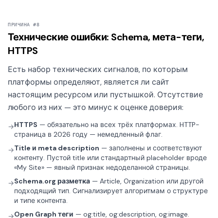
ПРИЧИНА #8
Технические ошибки: Schema, мета-теги,
HTTPS
Есть набор технических сигналов, по которым
платформы определяют, является ли сайт
настоящим ресурсом или пустышкой. Отсутствие
любого из них — это минус к оценке доверия:
HTTPS
— обязательно на всех трёх платформах. HTTP-
→
страница в 2026 году — немедленный флаг.
Title и meta description
— заполнены и соответствуют
→
контенту. Пустой title или стандартный placeholder вроде
«My Site» — явный признак недоделанной страницы.
Schema.org разметка
— Article, Organization или другой
→
подходящий тип. Сигнализирует алгоритмам о структуре
и типе контента.
Open Graph теги
— og:title, og:description, og:image.
→