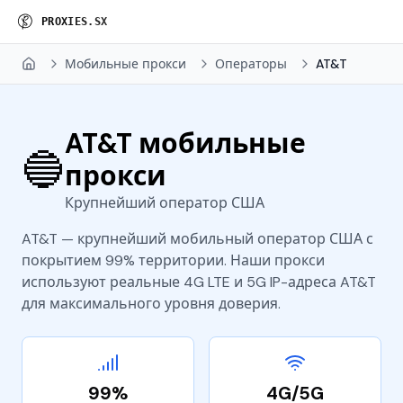
P
R
O
X
I
E
S
.
S
X
Мобильные прокси
Операторы
AT&T
Home
AT&T мобильные
🔵
прокси
Крупнейший оператор США
AT&T — крупнейший мобильный оператор США с
покрытием 99% территории. Наши прокси
используют реальные 4G LTE и 5G IP-адреса AT&T
для максимального уровня доверия.
99%
4G/5G