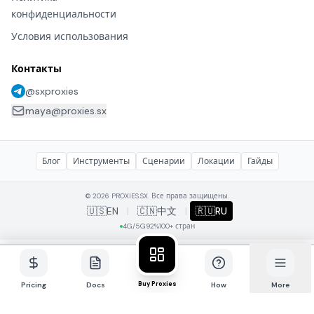
конфиденциальности
Условия использования
Контакты
@sxproxies
maya@proxies.sx
Блог
Инструменты
Сценарии
Локации
Гайды
© 2026 PROXIES.SX. Все права защищены.
🇺🇸
EN
|
🇨🇳
中文
|
🇷🇺
RU
4G/5G
92%
100+ стран
Buy Proxies
Pricing
Docs
How
More