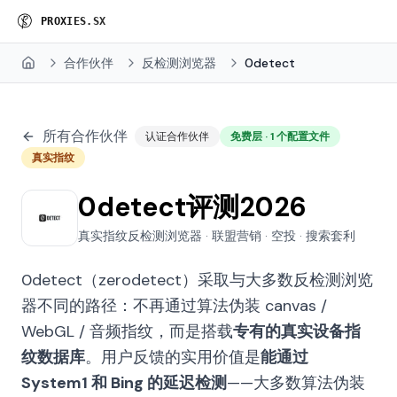
P
R
O
X
I
E
S
.
S
X
合作伙伴
反检测浏览器
0detect
Home
所有合作伙伴
认证合作伙伴
免费层 · 1 个配置文件
真实指纹
0detect评测2026
真实指纹反检测浏览器 · 联盟营销 · 空投 · 搜索套利
0detect（zerodetect）采取与大多数反检测浏览
器不同的路径：不再通过算法伪装 canvas /
WebGL / 音频指纹，而是搭载
专有的真实设备指
纹数据库
。用户反馈的实用价值是
能通过
System1 和 Bing 的延迟检测
——大多数算法伪装