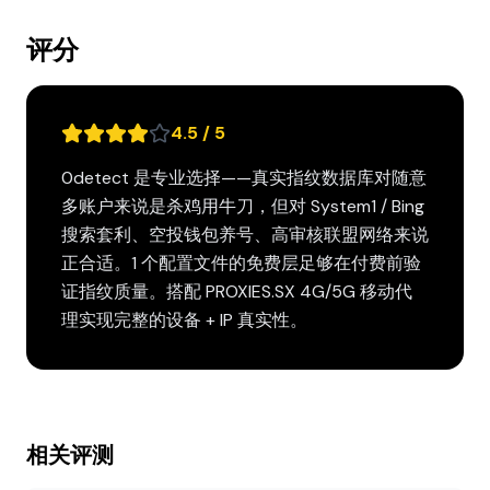
评分
4.5 / 5
0detect 是专业选择——真实指纹数据库对随意
多账户来说是杀鸡用牛刀，但对 System1 / Bing
搜索套利、空投钱包养号、高审核联盟网络来说
正合适。1 个配置文件的免费层足够在付费前验
证指纹质量。搭配 PROXIES.SX 4G/5G 移动代
理实现完整的设备 + IP 真实性。
相关评测