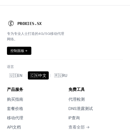
P
R
O
X
I
E
S
.
S
X
专为专业人士打造的4G/5G移动代理
网络。
控制面板
语言
🇺🇸
EN
|
🇨🇳
中文
|
🇷🇺
RU
产品服务
免费工具
购买指南
代理检测
套餐价格
DNS泄露测试
移动代理
IP查询
API文档
查看全部 →