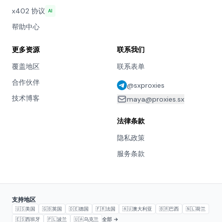
x402 协议
AI
帮助中心
更多资源
联系我们
覆盖地区
联系表单
合作伙伴
@sxproxies
技术博客
maya@proxies.sx
法律条款
隐私政策
服务条款
支持地区
🇺🇸
美国
🇬🇧
英国
🇩🇪
德国
🇫🇷
法国
🇦🇺
澳大利亚
🇧🇷
巴西
🇳🇱
荷兰
🇪🇸
西班牙
🇵🇱
波兰
🇺🇦
乌克兰
全部 →