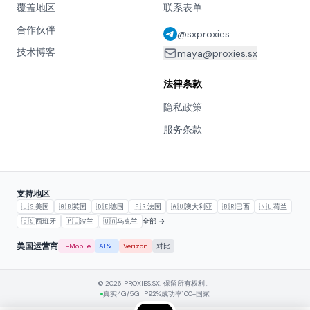
覆盖地区
联系表单
合作伙伴
@sxproxies
技术博客
maya@proxies.sx
法律条款
隐私政策
服务条款
支持地区
🇺🇸
美国
🇬🇧
英国
🇩🇪
德国
🇫🇷
法国
🇦🇺
澳大利亚
🇧🇷
巴西
🇳🇱
荷兰
🇪🇸
西班牙
🇵🇱
波兰
🇺🇦
乌克兰
全部 →
美国运营商
T-Mobile
AT&T
Verizon
对比
© 2026 PROXIES.SX. 保留所有权利。
真实4G/5G IP
92%成功率
100+国家