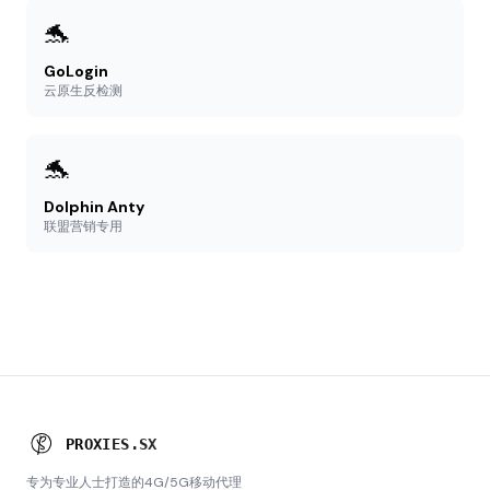
🐬
GoLogin
云原生反检测
🐬
Dolphin Anty
联盟营销专用
P
R
O
X
I
E
S
.
S
X
专为专业人士打造的4G/5G移动代理