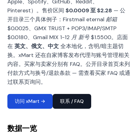
Apple、Spotify、GitHub、Reddit、
Pinterest）。售价区间
$0.0009 至 $2.28
— 公
开目录三个具体例子：
Firstmail eternal 邮箱
$0.0025
、
GMX TRUST + POP3/IMAP/SMTP
$0.0180
、
Gmail MIX 1-12 月 新号 $1.5500
。店面
在
英文、俄文、中文
全本地化，含明/暗主题切
换。xMart 还在自家博客发布代理与账号管理相关
内容。买家与卖家分别有 FAQ。公开目录首页未列
付款方式与换号/退款条款 — 需查看买家 FAQ 或通
过联系页询问。
访问 xMart →
联系 / FAQ
数据一览