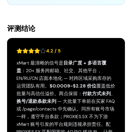
评测结论
4.2 / 5
xMart 最清晰的信号是
目录广度 + 多语言覆
盖
：20+ 服务跨邮箱、社交、其他平台，
EN/RU/CN 店面本地化 — 对跨区域采购库存的
运营团队有用。
$0.0009-$2.28 价位
覆盖低价
批量与高信任溢价。两点保留：
付款方式未列
、
换号/退款条款未列
— 大批量下单前在买家 FAQ
或 /page/contacts 中先确认。同所有账号市场
一样，遵守平台条款；PROXIES.SX 不为下游
xMart 账号引发的平台规则违规承担责任。配
PROXIES.SX 匹配国家的 4G/5G 移动 IP — 让每