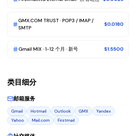
GMX.COM TRUST · POP3 / IMAP /
$0.0180
SMTP
Gmail MIX · 1-12 个月 · 新号
$1.5500
类目细分
邮箱服务
Gmail
Hotmail
Outlook
GMX
Yandex
Yahoo
Mail.com
Firstmail