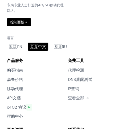
专为专业人士打造的4G/5G移动代理
网络。
控制面板
语言
🇺🇸
EN
|
🇨🇳
中文
|
🇷🇺
RU
产品服务
免费工具
购买指南
代理检测
套餐价格
DNS泄露测试
移动代理
IP查询
API文档
查看全部 →
x402 协议
AI
帮助中心