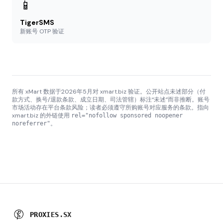
📱
TigerSMS
新账号 OTP 验证
所有 xMart 数据于2026年5月对 xmart.biz 验证。公开站点未述部分（付
款方式、换号/退款条款、成立日期、司法管辖）标注“未述”而非推断。账号
市场活动存在平台条款风险；读者必须遵守所购账号对应服务的条款。指向
xmart.biz 的外链使用
rel="nofollow sponsored noopener
。
noreferrer"
P
R
O
X
I
E
S
X
S
X