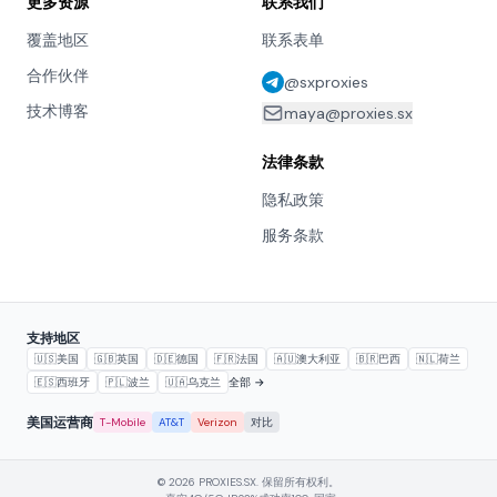
更多资源
联系我们
覆盖地区
联系表单
合作伙伴
@sxproxies
技术博客
maya@proxies.sx
法律条款
隐私政策
服务条款
支持地区
🇺🇸
美国
🇬🇧
英国
🇩🇪
德国
🇫🇷
法国
🇦🇺
澳大利亚
🇧🇷
巴西
🇳🇱
荷兰
🇪🇸
西班牙
🇵🇱
波兰
🇺🇦
乌克兰
全部 →
美国运营商
T-Mobile
AT&T
Verizon
对比
© 2026 PROXIES.SX. 保留所有权利。