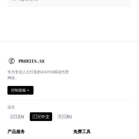
P
R
O
X
I
E
S
.
S
X
专为专业人士打造的4G/5G移动代理
网络。
控制面板
语言
🇺🇸
EN
|
🇨🇳
中文
|
🇷🇺
RU
产品服务
免费工具