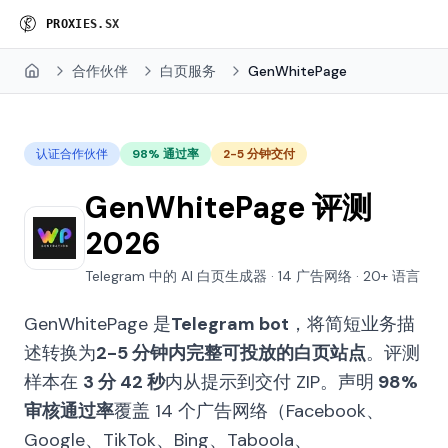
P
R
O
X
I
E
S
.
S
X
合作伙伴
白页服务
GenWhitePage
Home
认证合作伙伴
98% 通过率
2-5 分钟交付
GenWhitePage 评测
2026
Telegram 中的 AI 白页生成器 · 14 广告网络 · 20+ 语言
GenWhitePage 是
Telegram bot
，将简短业务描
述转换为
2-5 分钟内完整可投放的白页站点
。评测
样本在
3 分 42 秒
内从提示到交付 ZIP。声明
98%
审核通过率
覆盖 14 个广告网络（Facebook、
Google、TikTok、Bing、Taboola、