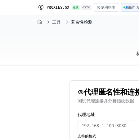
使用指南
面向 A
P
R
O
X
I
E
S
.
S
X
在线
4G/5G
新
工具
匿名性检测
Home
代理匿名性和连
测试代理连接并分析指纹数据
代理地址
支持的格式：