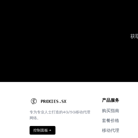
获
产品服务
P
R
O
X
I
E
S
.
S
X
购买指南
专为专业人士打造的4G/5G移动代理
网络。
套餐价格
移动代理
控制面板