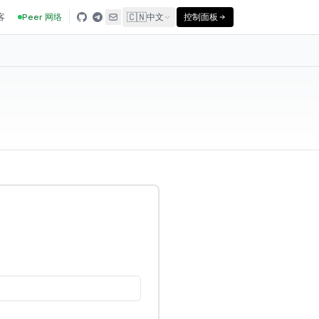
🇨🇳
客
Peer 网络
中文
控制面板
。