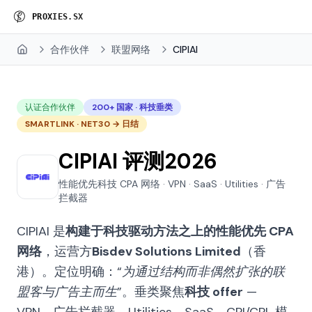
P
R
O
X
I
E
S
.
S
X
合作伙伴
联盟网络
CIPIAI
Home
认证合作伙伴
200+ 国家 · 科技垂类
SMARTLINK · NET30 → 日结
CIPIAI 评测2026
性能优先科技 CPA 网络 · VPN · SaaS · Utilities · 广告
拦截器
CIPIAI 是
构建于科技驱动方法之上的性能优先 CPA
网络
，运营方
Bisdev Solutions Limited
（香
港）。定位明确：
“为通过结构而非偶然扩张的联
盟客与广告主而生”
。垂类聚焦
科技 offer
—