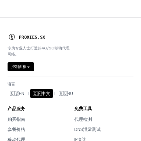
P
R
D
X
I
E
S
.
S
X
专为专业人士打造的4G/5G移动代理
网络。
控制面板
语言
🇺🇸
EN
|
🇨🇳
中文
|
🇷🇺
RU
产品服务
免费工具
购买指南
代理检测
套餐价格
DNS泄露测试
移动代理
IP查询