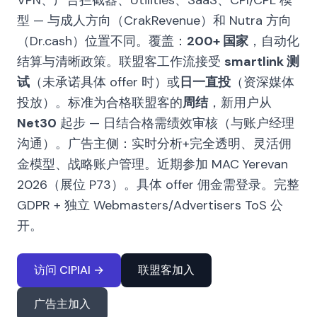
VPN、广告拦截器、Utilities、SaaS、CPI/CPL 模
型 — 与成人方向（CrakRevenue）和 Nutra 方向
（Dr.cash）位置不同。覆盖：
200+ 国家
，自动化
结算与清晰政策。联盟客工作流接受
smartlink 测
试
（未承诺具体 offer 时）或
日一直投
（资深媒体
投放）。标准为合格联盟客的
周结
，新用户从
Net30
起步 — 日结合格需绩效审核（与账户经理
沟通）。广告主侧：实时分析+完全透明、灵活佣
金模型、战略账户管理。近期参加 MAC Yerevan
2026（展位 P73）。具体 offer 佣金需登录。完整
GDPR + 独立 Webmasters/Advertisers ToS 公
开。
访问 CIPIAI →
联盟客加入
广告主加入