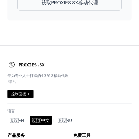
获取PROXIES.SX移动代理
P
R
O
X
I
E
S
.
S
X
专为专业人士打造的4G/5G移动代理
网络。
控制面板
语言
🇺🇸
EN
|
🇨🇳
中文
|
🇷🇺
RU
产品服务
免费工具