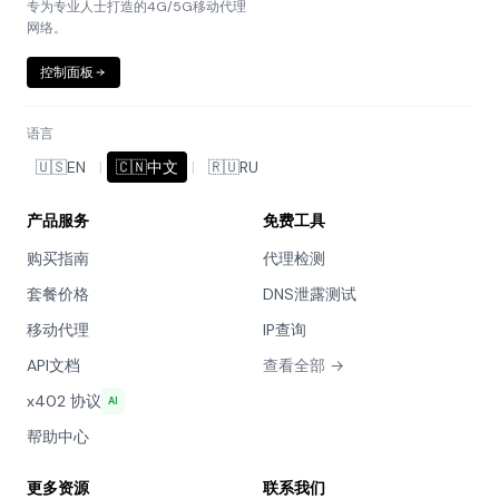
专为专业人士打造的4G/5G移动代理
网络。
控制面板
语言
🇺🇸
EN
|
🇨🇳
中文
|
🇷🇺
RU
产品服务
免费工具
购买指南
代理检测
套餐价格
DNS泄露测试
移动代理
IP查询
API文档
查看全部 →
x402 协议
AI
帮助中心
更多资源
联系我们