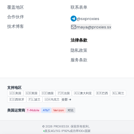
覆盖地区
联系表单
合作伙伴
@sxproxies
技术博客
maya@proxies.sx
法律条款
隐私政策
服务条款
支持地区
🇺🇸
美国
🇬🇧
英国
🇩🇪
德国
🇫🇷
法国
🇦🇺
澳大利亚
🇧🇷
巴西
🇳🇱
荷兰
🇪🇸
西班牙
🇵🇱
波兰
🇺🇦
乌克兰
全部 →
美国运营商
T-Mobile
AT&T
Verizon
对比
© 2026 PROXIES.SX. 保留所有权利。
真实4G/5G IP
92%成功率
100+国家