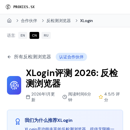
P
R
O
X
I
E
S
.
S
X
合作伙伴
反检测浏览器
XLogin
Home
语言:
EN
CN
RU
所有反检测浏览器
认证合作伙伴
XLogin评测 2026: 反检
测浏览器
2026年1月更
阅读时间6分
4.5/5 评
新
钟
分
我们为什么推荐XLogin
XLogin是功能丰富的反检测浏览器，提供无限唯一