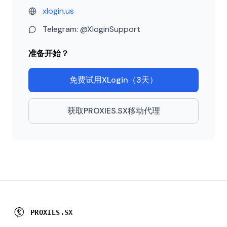
xlogin.us
Telegram: @XloginSupport
准备开始？
免费试用XLogin（3天）
获取PROXIES.SX移动代理
P
R
O
X
I
E
S
.
S
X