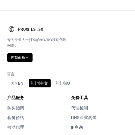
P
R
O
X
I
E
S
.
S
X
专为专业人士打造的4G/5G移动代理
网络。
控制面板
语言
🇺🇸
EN
|
🇨🇳
中文
|
🇷🇺
RU
产品服务
免费工具
购买指南
代理检测
套餐价格
DNS泄露测试
移动代理
IP查询