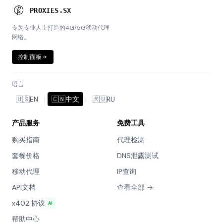
P
R
O
X
I
E
S
.
S
X
专为专业人士打造的4G/5G移动代理
网络。
控制面板
语言
🇺🇸
EN
|
🇨🇳
中文
|
🇷🇺
RU
产品服务
免费工具
购买指南
代理检测
套餐价格
DNS泄露测试
移动代理
IP查询
API文档
查看全部 →
x402 协议
AI
帮助中心