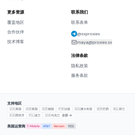
更多资源
联系我们
覆盖地区
联系表单
合作伙伴
@sxproxies
技术博客
maya@proxies.sx
法律条款
隐私政策
服务条款
支持地区
🇺🇸
美国
🇬🇧
英国
🇩🇪
德国
🇫🇷
法国
🇦🇺
澳大利亚
🇧🇷
巴西
🇳🇱
荷兰
🇪🇸
西班牙
🇵🇱
波兰
🇺🇦
乌克兰
全部 →
美国运营商
T-Mobile
AT&T
Verizon
对比