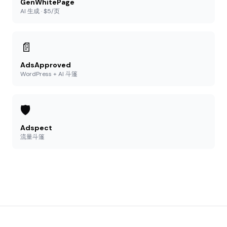
GenWhitePage
AI 生成 · $5/页
📄
AdsApproved
WordPress + AI 斗篷
🛡️
Adspect
流量斗篷