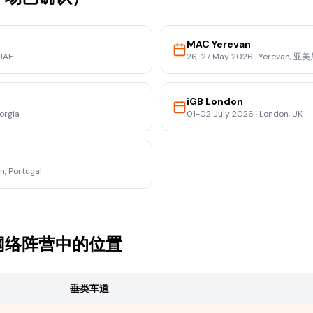
MAC Yerevan
 UAE
26-27 May 2026
·
Yerevan, 亚
iGB London
eorgia
01-02 July 2026
·
London, UK
n, Portugal
PA 网络阵营中的位置
垂类车道