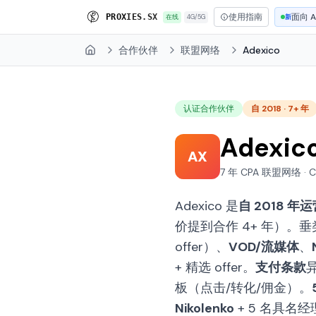
使用指南
面向 A
P
R
O
X
I
E
S
.
S
X
在线
4G/5G
新
合作伙伴
联盟网络
Adexico
Home
认证合作伙伴
自 2018 · 7+ 年
Adexic
AX
7 年 CPA 联盟网络 · CC
Adexico 是
自 2018 年
价提到合作 4+ 年）。
offer）、
VOD/流媒体
、
+ 精选 offer。
支付条款
板（点击/转化/佣金）。
Nikolenko
+ 5 名具