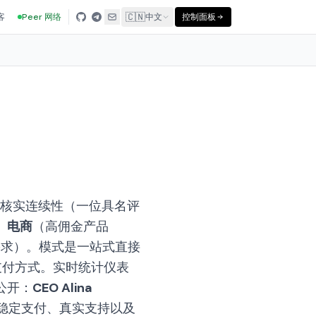
🇨🇳
客
Peer 网络
中文
控制面板
核实连续性（一位具名评
、
电商
（高佣金产品
需求）。模式是一站式直接
支付方式。实时统计仪表
公开：
CEO Alina
到稳定支付、真实支持以及