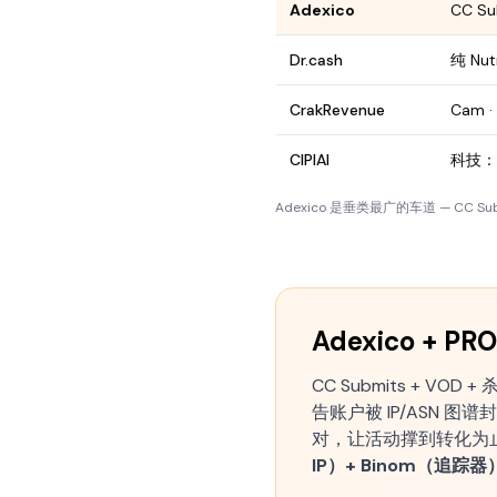
Adexico
CC Su
Dr.cash
纯 Nut
CrakRevenue
Cam · 
CIPIAI
科技：VP
Adexico 是垂类最广的车道 — CC Su
Adexico + PR
CC Submits + V
告账户被 IP/ASN 图谱封
对，让活动撑到转化为止。完整
IP）+ Binom（追踪器）+