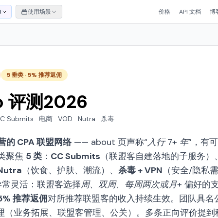
I
使用场景
价格
API 文档
博
5 垂类 · 5% 推荐返佣
o 评测2026
 Submits · 电商 · VOD · Nutra · 杀毒
运营的 CPA 联盟网络
—— about 页声称
“入行 7+ 年”
，有可
垂类聚焦
5 类
：
CC Submits
（联盟客自建落地的子服务）
Nutra
（饮食、护肤、潮流）、
杀毒 + VPN
（安全/隐私
异常灵活：联盟客选择
周、双周、每周两次或月
+ 偏好的
5% 推荐返佣
对所推荐联盟客的收入持续生效。团队具名
名经理（业务拓展、联盟客管理、公关）。多条正向评价提