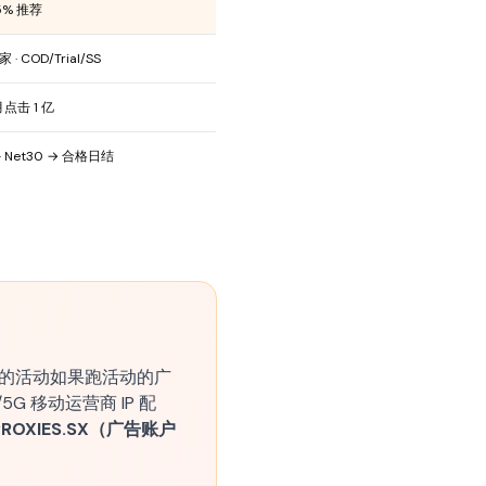
 5% 推荐
家 · COD/Trial/SS
 月点击 1 亿
k · Net30 → 合格日结
投放。转化的活动如果跑活动的广
/5G 移动运营商 IP 配
 PROXIES.SX（广告账户