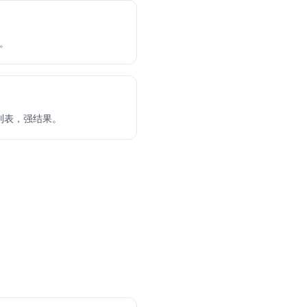
池。
r 列表，强结果。