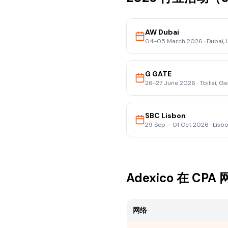
AW Dubai
04-05 March 2026
·
Dubai,
G GATE
26-27 June 2026
·
Tbilisi, G
SBC Lisbon
29 Sep – 01 Oct 2026
·
Lisbo
Adexico 在 C
网络