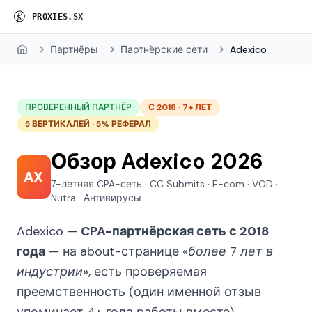
P
R
O
X
I
E
S
.
S
X
Партнёры
Партнёрские сети
Adexico
Home
ПРОВЕРЕННЫЙ ПАРТНЁР
С 2018 · 7+ ЛЕТ
5 ВЕРТИКАЛЕЙ · 5% РЕФЕРАЛ
Обзор Adexico 2026
AX
7-летняя CPA-сеть · CC Submits · E-com · VOD ·
Nutra · Антивирусы
Adexico —
CPA-партнёрская сеть с 2018
года
— на about-странице
«более 7 лет в
индустрии»
, есть проверяемая
преемственность (один именной отзыв