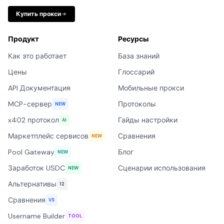
Купить прокси
Продукт
Ресурсы
Как это работает
База знаний
Цены
Глоссарий
API Документация
Мобильные прокси
MCP-сервер
Протоколы
NEW
x402 протокол
Гайды настройки
AI
Маркетплейс сервисов
Сравнения
NEW
Pool Gateway
Блог
NEW
Заработок USDC
Сценарии использования
NEW
Альтернативы
12
Сравнения
VS
Username Builder
TOOL