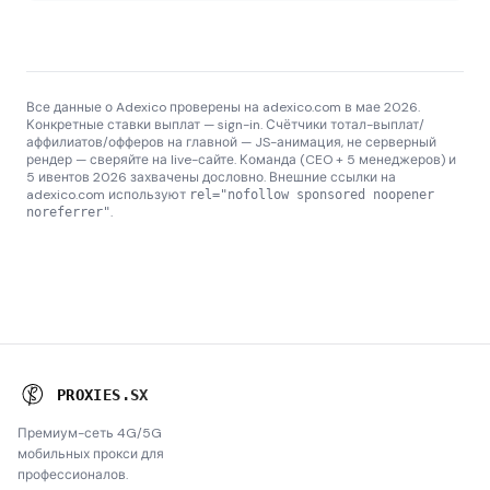
Все данные о Adexico проверены на adexico.com в мае 2026.
Конкретные ставки выплат — sign-in. Счётчики тотал-выплат/
аффилиатов/офферов на главной — JS-анимация, не серверный
рендер — сверяйте на live-сайте. Команда (CEO + 5 менеджеров) и
5 ивентов 2026 захвачены дословно. Внешние ссылки на
adexico.com используют
rel="nofollow sponsored noopener
.
noreferrer"
P
R
O
X
I
E
S
.
S
X
Премиум-сеть 4G/5G
мобильных прокси для
профессионалов.