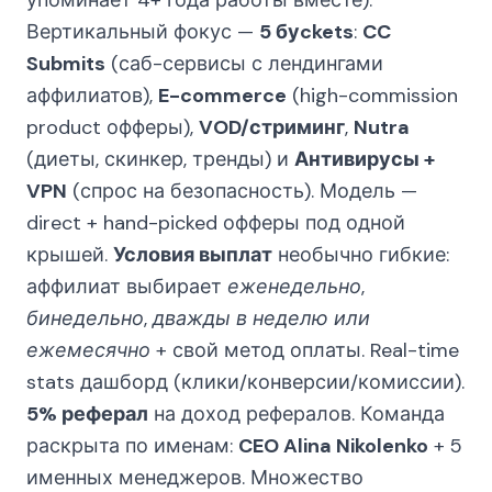
упоминает 4+ года работы вместе).
Вертикальный фокус —
5 буckets
:
CC
Submits
(саб-сервисы с лендингами
аффилиатов),
E-commerce
(high-commission
product офферы),
VOD/стриминг
,
Nutra
(диеты, скинкер, тренды) и
Антивирусы +
VPN
(спрос на безопасность). Модель —
direct + hand-picked офферы под одной
крышей.
Условия выплат
необычно гибкие:
аффилиат выбирает
еженедельно,
бинедельно, дважды в неделю или
ежемесячно
+ свой метод оплаты. Real-time
stats дашборд (клики/конверсии/комиссии).
5% реферал
на доход рефералов. Команда
раскрыта по именам:
CEO Alina Nikolenko
+ 5
именных менеджеров. Множество