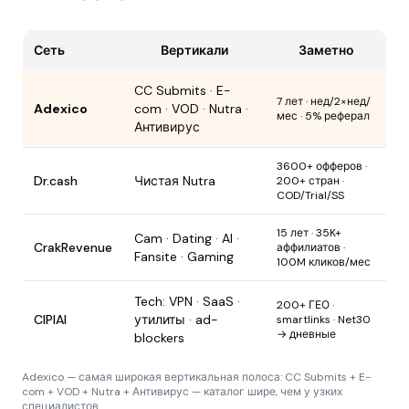
Сеть
Вертикали
Заметно
CC Submits · E-
7 лет · нед/2×нед/
Adexico
com · VOD · Nutra ·
мес · 5% реферал
Антивирус
3600+ офферов ·
Dr.cash
Чистая Nutra
200+ стран ·
COD/Trial/SS
15 лет · 35K+
Cam · Dating · AI ·
CrakRevenue
аффилиатов ·
Fansite · Gaming
100M кликов/мес
Tech: VPN · SaaS ·
200+ ГЕО ·
CIPIAI
утилиты · ad-
smartlinks · Net30
→ дневные
blockers
Adexico — самая широкая вертикальная полоса: CC Submits + E-
com + VOD + Nutra + Антивирус — каталог шире, чем у узких
специалистов.