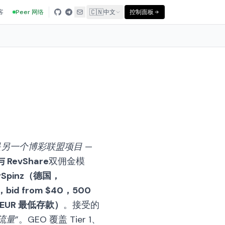
🇨🇳
客
Peer 网络
中文
控制面板
是另一个博彩联盟项目 —
与 RevShare
双佣金模
ySpinz（德国，
bid from $40，500
0 EUR 最低存款）
。接受的
流量”
。GEO 覆盖 Tier 1、