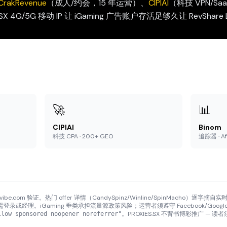
CrakRevenue
（成人/约会，15 年运营）、
CIPIAI
（科技 VPN/Sa
.SX 4G/5G 移动 IP 让 iGaming 广告账户存活足够久让 RevShare
🚀
📊
CIPIAI
Binom
科技 CPA · 200+ GEO
追踪器 · A
fvibe.com 验证。热门 offer 详情（CandySpinz/Winline/SpinMacho）逐字摘
条款需登录或经理。iGaming 垂类承担流量源政策风险；运营者须遵守 Facebook/Googl
。PROXIES.SX 不背书博彩推广 —
llow sponsored noopener noreferrer"