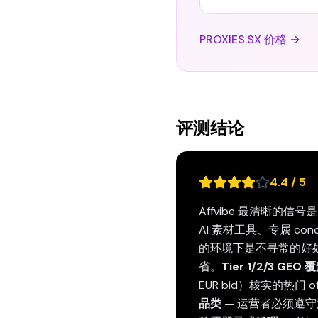
PROXIES.SX 价格 →
评测结论
4.4 / 5
Affvibe 最清晰的信号是
AI 素材工具、专属 conc
的环境下是不寻常的好
省。
Tier 1/2/3 GEO 
EUR bid）核实的热门
品类
— 运营者必须遵守流