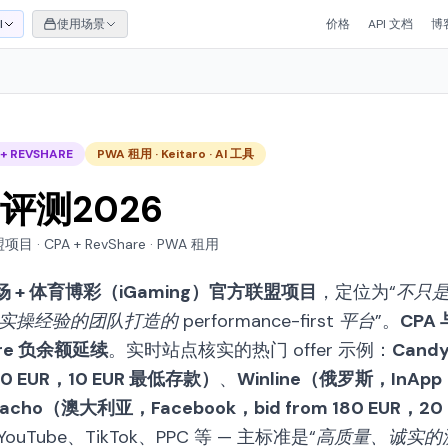
I
使用场景
价格
API 文档
博
 + REVSHARE
PWA 租用 · Keitaro · AI 工具
e 评测2026
· CPA + RevShare · PWA 租用
场 + 体育博彩（iGaming）官方联盟项目
，定位为
“不只
验的团队打造的 performance-first 平台”
。
CPA 
are 负余额延续
。实时站点核实的热门 offer 示例：
Cand
180 EUR，10 EUR 最低存款）
、
Winline（俄罗斯，InApp，
Macho（澳大利亚，Facebook，bid from 180 EUR，2
Tube、TikTok、PPC 等 — 主标准是
“高质量、诚实的