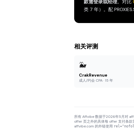
款需登录或经理
。对比
类 7 年）。配 PROXIES
相关评测
🐳
CrakRevenue
成人/约会 CPA · 15 年
所有 Affvibe 数据于2026年5月对 af
offer 页之外的具体每 offer 支付
affvibe.com 的外链使用
rel="nofo