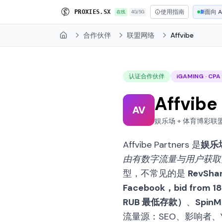
使用指南
面向 A
P
R
O
X
I
E
S
.
S
X
在线
4G/5G
新
合作伙伴
联盟网络
Affvibe
Home
认证合作伙伴
iGAMING · CPA
Affvib
AV
娱乐场 + 体育博彩联盟项目 
Affvibe Partners 是
娱乐
由有数字流量与用户获取实操经
型，不常见的是
RevSh
Facebook，bid from 
RUB 最低存款）
、
Spin
流量源：SEO、影响者、You