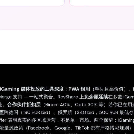
iGaming 媒体投放的工具深度
：
PWA 租用
（罕见且高价值）、Keit
ierge 支持 — 一站式聚合。RevShare 上
负余额延续
在多数 iGa
处。
合作伙伴折扣层
（Binom 40%、Octo 30% 等）若你
覆盖
跨德国（180 EUR bid）、俄罗斯（$40 bid，500 RUB 
 offer 表明真实的多区域运营，不是单一市场。两个保留：iGaming
量源政策（Facebook、Google、TikTok 都有严格博彩规则