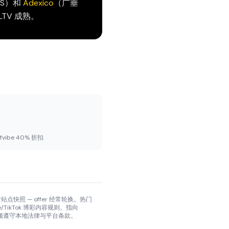
aS）和
Adexico
（广垂
 LTV 成熟。
ffvibe 40% 折扣
自实时站点快照 — offer 经常轮换。热门
e/TikTok 博彩内容规则。指向
 读者须遵守本地法律与平台条款。