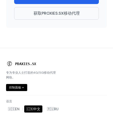
获取PROXIES.SX移动代理
P
R
O
X
I
E
S
.
S
X
专为专业人士打造的4G/5G移动代理
网络。
控制面板
语言
🇺🇸
EN
|
🇨🇳
中文
|
🇷🇺
RU