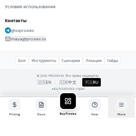
Условия использования
Контакты
@sxproxies
maya@proxies.sx
Блог
Инструменты
Сценарии
Локации
Гайды
© 2026 PROXIES.SX. Все права защищены.
🇺🇸
EN
|
🇨🇳
中文
|
🇷🇺
RU
4G/5G
92%
100+ стран
Buy Proxies
Pricing
Docs
How
More