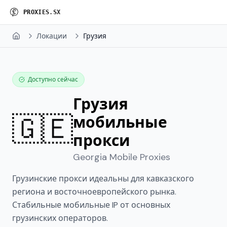
P
R
O
X
I
E
S
.
S
X
Локации
Грузия
Home
Доступно сейчас
Грузия
🇬🇪
мобильные
прокси
Georgia
Mobile Proxies
Грузинские прокси идеальны для кавказского
региона и восточноевропейского рынка.
Стабильные мобильные IP от основных
грузинских операторов.