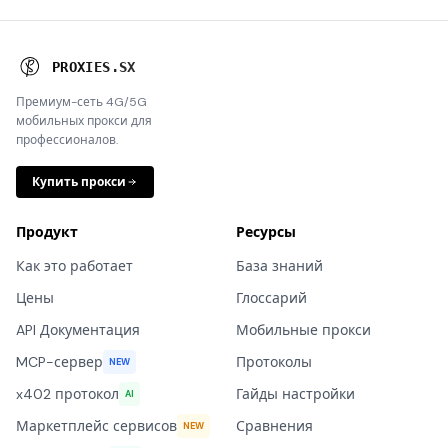
P
R
O
X
I
E
S
.
S
X
Премиум-сеть 4G/5G
мобильных прокси для
профессионалов.
Купить прокси
Продукт
Ресурсы
Как это работает
База знаний
Цены
Глоссарий
API Документация
Мобильные прокси
MCP-сервер
Протоколы
NEW
x402 протокол
Гайды настройки
AI
Маркетплейс сервисов
Сравнения
NEW