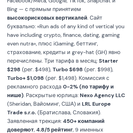
Facebook/Meta, Google, TikTok, Snapchat и
Bing — с прямым принятием
высокорисковых вертикалей
. Сайт
буквально:
«Run ads of any kind of vertical you
have including crypto, finance, dating, gaming
even nutra»
, плюс iGaming, беттинг,
страхование, кредиты и grey-hat (GH) явно
перечислены. Три тарифа в месяц:
Starter
$298
(рег. $498),
Turbo $698
(рег. $998),
Turbo+ $1,098
(рег. $1,498). Комиссия с
рекламного расхода
0-2% (по тарифу и
нише)
. Раскрытые юрлица:
Nexo Agency LLC
(Sheridan, Вайоминг, США) и
LRL Europe
Trade s.r.o.
(Братислава, Словакия).
Заявленная трекция:
450+ компаний
доверяют
,
4.8/5 рейтинг
, 9 именных