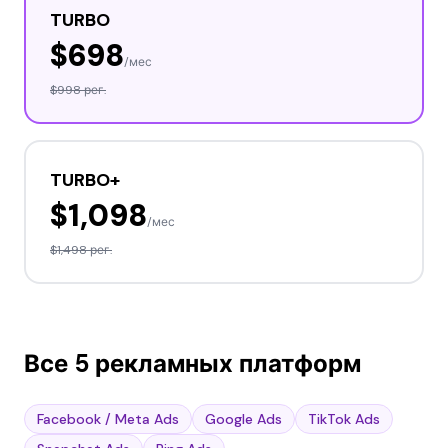
TURBO
$698
/мес
$998
рег.
TURBO+
$1,098
/мес
$1,498
рег.
Все 5 рекламных платформ
Facebook / Meta Ads
Google Ads
TikTok Ads