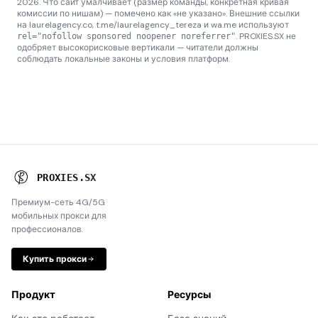
2026. Что сайт умалчивает (размер команды, конкретная кривая
комиссии по нишам) — помечено как «не указано». Внешние ссылки
на laurelagency.co, t.me/laurelagency_tereza и wa.me используют
. PROXIES.SX не
rel="nofollow sponsored noopener noreferrer"
одобряет высокорисковые вертикали — читатели должны
соблюдать локальные законы и условия платформ.
P
R
O
X
I
E
S
.
S
X
Премиум-сеть 4G/5G
мобильных прокси для
профессионалов.
Купить прокси
Продукт
Ресурсы