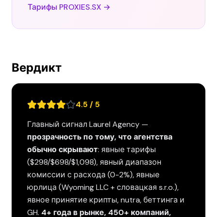
Тарифы PROXIES.SX →
Вердикт
4.5 / 5
Главный сигнал Laurel Agency —
прозрачность по тому, что агентства
обычно скрывают
: явные тарифы
($298/$698/$1,098), явный диапазон
комиссии с расхода (0-2%), явные
юрлица (Wyoming LLC + словацкая s.r.o.),
явное принятие крипты, nutra, беттинга и
GH.
4+ года в рынке, 450+ компаний,