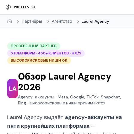
P
R
O
X
I
E
S
.
S
X
Партнёры
Агентство
Laurel Agency
Home
ПРОВЕРЕННЫЙ ПАРТНЁР
5 ПЛАТФОРМ · 450+ КЛИЕНТОВ · 4.8/5
ВЫСОКОРИСКОВЫЕ НИШИ OK
Обзор Laurel Agency
2026
LA
Agency-аккаунты · Meta, Google, TikTok, Snapchat,
Bing · высокорисковые ниши принимаются
Laurel Agency выдаёт
agency-аккаунты на
пяти крупнейших платформах
—