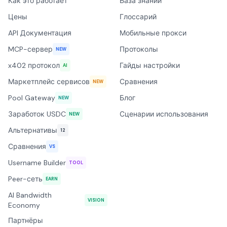
Как это работает
База знаний
Цены
Глоссарий
API Документация
Мобильные прокси
MCP-сервер
Протоколы
NEW
x402 протокол
Гайды настройки
AI
Маркетплейс сервисов
Сравнения
NEW
Pool Gateway
Блог
NEW
Заработок USDC
Сценарии использования
NEW
Альтернативы
12
Сравнения
VS
Username Builder
TOOL
Peer-сеть
EARN
AI Bandwidth
VISION
Economy
Партнёры