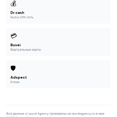
💰
Dr.cash
Nutra CPA сеть
💳
Buvei
Виртуальные карты
🛡️
Adspect
Клоак
Все данные о Laurel Agency проверены на laurelagency.co в мае