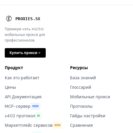
P
R
O
X
I
E
S
.
S
X
Премиум-сеть 4G/5G
мобильных прокси для
профессионалов.
Купить прокси
Продукт
Ресурсы
Как это работает
База знаний
Цены
Глоссарий
API Документация
Мобильные прокси
MCP-сервер
Протоколы
NEW
x402 протокол
Гайды настройки
AI
Маркетплейс сервисов
Сравнения
NEW