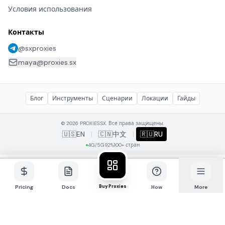
Условия использования
Контакты
@sxproxies
maya@proxies.sx
Блог
Инструменты
Сценарии
Локации
Гайды
© 2026 PROXIES.SX. Все права защищены.
🇺🇸
EN
|
🇨🇳
中文
|
🇷🇺
RU
4G/5G
92%
100+ стран
Buy Proxies
Pricing
Docs
How
More