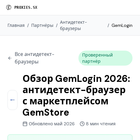
P
R
O
X
I
E
S
.
S
X
Антидетект-
Главная
/
Партнёры
/
/
GemLogin
браузеры
Все антидетект-
Проверенный
браузеры
партнёр
Обзор GemLogin 2026:
антидетект-браузер
с маркетплейсом
GemStore
Обновлено май 2026
8 мин чтения