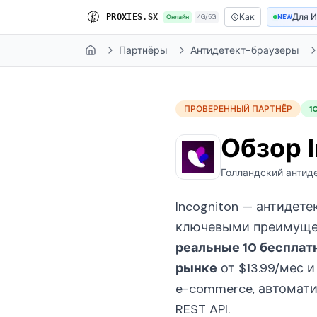
Как
Для 
P
R
O
X
I
E
S
.
S
X
Онлайн
4G/5G
NEW
Партнёры
Антидетект-браузеры
Home
ПРОВЕРЕННЫЙ ПАРТНЁР
1
Обзор 
Голландский антиде
Incogniton — антидет
ключевыми преимущест
реальные 10 бесплат
рынке
от $13.99/мес 
e-commerce, автоматиз
REST API.