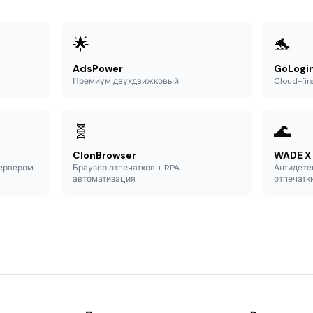
🌟
🐬
AdsPower
GoLogi
Премиум двухдвижковый
Cloud-fir
🧬
🌊
ClonBrowser
WADE X
сервером
Браузер отпечатков + RPA-
Антидете
автоматизация
отпечатк