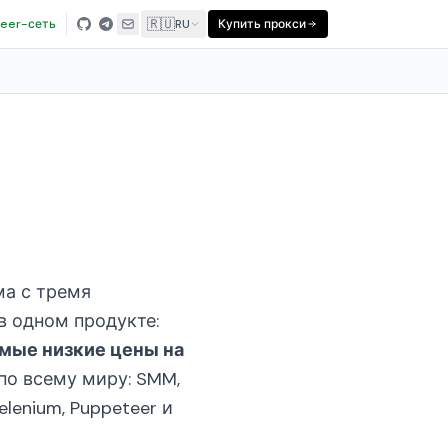
🇷🇺
eer-сеть
RU
Купить прокси
ма с тремя
 одном продукте:
мые низкие цены на
по всему миру: SMM,
lenium, Puppeteer и