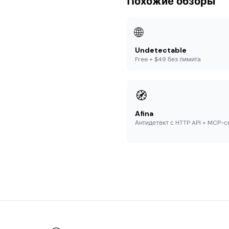
Похожие обзоры
🌐
Undetectable
Free + $49 без лимита
🧭
Afina
Антидетект с HTTP API + MCP-