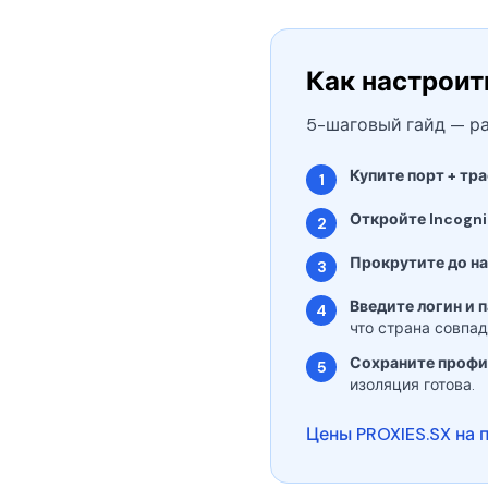
Как настроить
5-шаговый гайд — ра
Купите порт + тра
1
Откройте Incogn
2
Прокрутите до на
3
Введите логин и 
4
что страна совпад
Сохраните профи
5
изоляция готова.
Цены PROXIES.SX на 