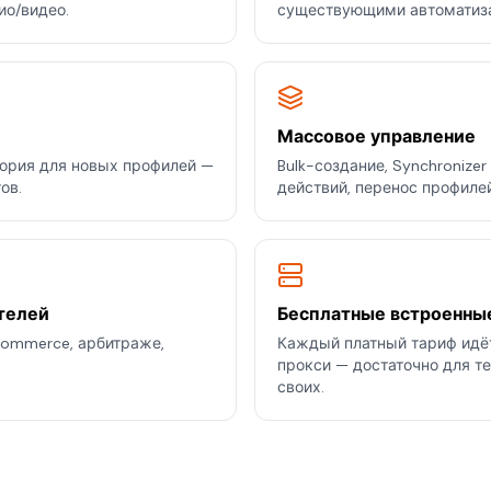
ио/видео.
существующими автоматиз
Массовое управление
ория для новых профилей —
Bulk-создание, Synchronize
ов.
действий, перенос профиле
телей
Бесплатные встроенны
commerce, арбитраже,
Каждый платный тариф идёт
прокси — достаточно для т
своих.