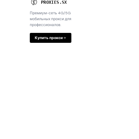
P
R
O
X
I
E
S
.
S
X
Премиум-сеть 4G/5G
мобильных прокси для
профессионалов.
Купить прокси