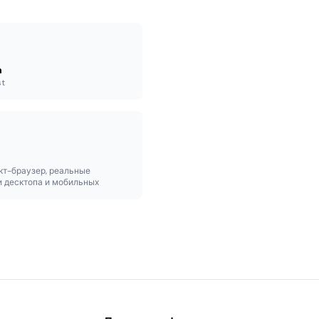
n
st
кт-браузер, реальные
и десктопа и мобильных