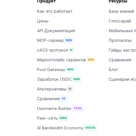
Продукт
Ресурсы
Как это работает
База знаний
Цены
Глоссарий
API Документация
Мобильные 
MCP-сервер
Протоколы
NEW
x402 протокол
Гайды настр
AI
Маркетплейс сервисов
Сравнения
NEW
Pool Gateway
Блог
NEW
Заработок USDC
Сценарии ис
NEW
Альтернативы
12
Сравнения
VS
Username Builder
TOOL
Peer-сеть
EARN
AI Bandwidth Economy
VISION