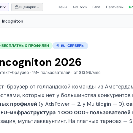
ИИ
Сценарии
Цены
API Docs
Блог
Партнеры
P
Incogniton
0 БЕСПЛАТНЫХ ПРОФИЛЕЙ
EU-СЕРВЕРЫ
Incogniton 2026
тект-браузер · 1M+ пользователей · от $13.99/мес
ект-браузер от голландской команды из Амстерда
вами, которых нет у большинства конкурентов в
ных профилей
(у AdsPower — 2, у Multilogin — 0),
са
и
EU-инфраструктура
.
1 000 000+ пользователей
ация, мультиаккаунтинг. На платных тарифах — Se