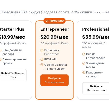
6 месяцев (30% скидка). Годовая оплата: 40% скидки. Free — на
ОПТИМАЛЬНО
Starter Plus
Entrepreneur
Professional
$13.99/мес
$20.99/мес
$55.99/ме
10 профилей
·
Соло
50 профилей
·
Соло
150 профилей
·
3
места
Стандартный
Selenium +
саппорт
Puppeteer
Всё из
Entrepreneur
Free встроенные
REST API
прокси
3 командных
Cookie Collector
места
+ Synchronizer
Приоритет-
Выбрать Starter
саппорт
Plus
Выбрать
Entrepreneur
Выбрать
Professional