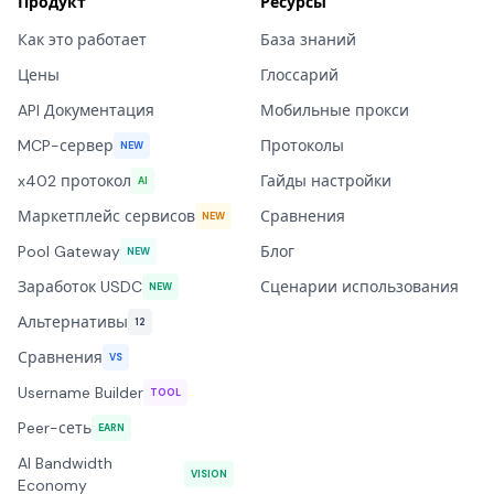
Продукт
Ресурсы
Как это работает
База знаний
Цены
Глоссарий
API Документация
Мобильные прокси
MCP-сервер
Протоколы
NEW
x402 протокол
Гайды настройки
AI
Маркетплейс сервисов
Сравнения
NEW
Pool Gateway
Блог
NEW
Заработок USDC
Сценарии использования
NEW
Альтернативы
12
Сравнения
VS
Username Builder
TOOL
Peer-сеть
EARN
AI Bandwidth
VISION
Economy