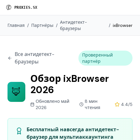
P
R
O
X
I
E
S
.
S
X
Антидетект-
Главная
/
Партнёры
/
/
ixBrowser
браузеры
Все антидетект-
Проверенный
браузеры
партнёр
Обзор ixBrowser
2026
🦊
Обновлено май
8 мин
4.4/5
2026
чтения
Бесплатный навсегда антидетект-
браузер для мультиаккаунтинга