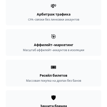
💸
Арбитраж трафика
CPA-связки без линковки аккаунтов
🎯
Аффилейт-маркетинг
Масштаб аффилейт-аккаунтов в изоляции
🎟️
Ресейл билетов
Массовая покупка на дропах без банов
🛡️
Защита бренда