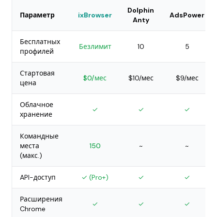
Dolphin
Параметр
ixBrowser
AdsPower
Anty
Бесплатных
Безлимит
10
5
профилей
Стартовая
$0/мес
$10/мес
$9/мес
цена
Облачное
✓
✓
✓
хранение
Командные
места
150
~
~
(макс.)
API-доступ
✓ (Pro+)
✓
✓
Расширения
✓
✓
✓
Chrome