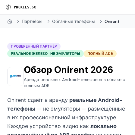
P
R
O
X
I
E
S
.
S
X
Партнёры
Облачные телефоны
Onirent
Home
ПРОВЕРЕННЫЙ ПАРТНЁР
РЕАЛЬНОЕ ЖЕЛЕЗО · НЕ ЭМУЛЯТОРЫ
ПОЛНЫЙ ADB
Обзор Onirent 2026
Аренда реальных Android-телефонов в облаке с
полным ADB
Onirent сдаёт в аренду
реальные Android-
телефоны
— не эмуляторы — размещённые
в их профессиональной инфраструктуре.
Каждое устройство видно как
локально