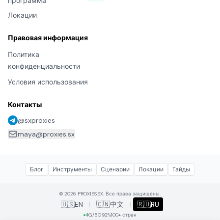
программа
Локации
Правовая информация
Политика
конфиденциальности
Условия использования
Контакты
@sxproxies
maya@proxies.sx
Блог
Инструменты
Сценарии
Локации
Гайды
© 2026 PROXIES.SX. Все права защищены.
🇺🇸
EN
|
🇨🇳
中文
|
🇷🇺
RU
4G/5G
92%
100+ стран