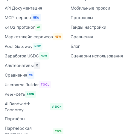
API Документация
Мобильные прокси
MCP-сервер
Протоколы
NEW
x402 протокол
Гайды настройки
AI
Маркетплейс сервисов
Сравнения
NEW
Pool Gateway
Блог
NEW
Заработок USDC
Сценарии использования
NEW
Альтернативы
12
Сравнения
VS
Username Builder
TOOL
Peer-сеть
EARN
AI Bandwidth
VISION
Economy
Партнёры
Партнёрская
20%