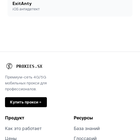
ExitAnty
iOS антидетект
P
R
O
X
I
E
S
.
S
X
Премиум-сеть 4G/5G
мобильных прокси для
профессионалов.
Купить прокси
Продукт
Ресурсы
Как это работает
База знаний
Цены
Глоссарий