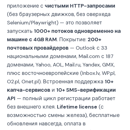
приложение с
чистыми HTTP-запросами
(без браузерных движков, без оверхеда
Selenium/Playwright) — это позволяет
запускать
1000+ потоков одновременно на
машине с 4GB RAM
. Покрытие:
200+
почтовых провайдеров
— Outlook с 33
национальными доменами, Mail.com с 187
доменами, Yahoo, AOL, Mail.ru, Yandex, GMX,
плюс восточноевропейские (Inbox.lv, WP.pl,
O2.pl, Onet.pl). Встроенная поддержка
10+
капча-сервисов
и
10+ SMS-верификации
API
— полный цикл регистрации работает
без внешнего клея.
Lifetime license
(с
возможностью смены железа), бесплатные
обновления навсегда, оплата в