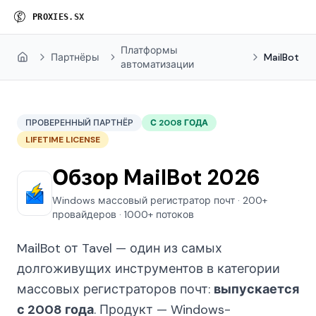
P
R
O
X
I
E
S
.
S
X
Платформы
Партнёры
MailBot
Home
автоматизации
ПРОВЕРЕННЫЙ ПАРТНЁР
С 2008 ГОДА
LIFETIME LICENSE
Обзор MailBot 2026
Windows массовый регистратор почт · 200+
провайдеров · 1000+ потоков
MailBot от Tavel — один из самых
долгоживущих инструментов в категории
массовых регистраторов почт:
выпускается
с 2008 года
. Продукт — Windows-