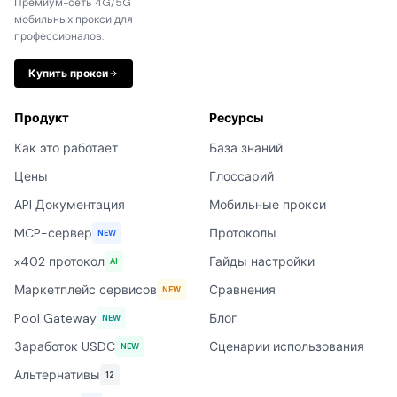
Премиум-сеть 4G/5G
мобильных прокси для
профессионалов.
Купить прокси
Продукт
Ресурсы
Как это работает
База знаний
Цены
Глоссарий
API Документация
Мобильные прокси
MCP-сервер
Протоколы
NEW
x402 протокол
Гайды настройки
AI
Маркетплейс сервисов
Сравнения
NEW
Pool Gateway
Блог
NEW
Заработок USDC
Сценарии использования
NEW
Альтернативы
12