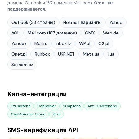
домена Outlook и 187 доменов Mail.com.
Gmail не
поддерживается.
Outlook (33 страны)
Hotmail варианты
Yahoo
AOL
Mail.com (187 доменов)
GMX
Web.de
Yandex
Mail.ru
Inbox.lv
WP.pl
O2.pl
Onet.pl
Runbox
UKR.NET
Meta.ua
I.ua
Seznam.cz
Капча-интеграции
EzCaptcha
CapSolver
2Captcha
Anti-Captcha v2
CapMonster Cloud
XEvil
SMS-верификация API