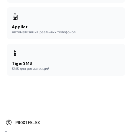
🤖
Appilot
Автоматизация реальных телефонов
📱
TigerSMS
SMS для регистраций
P
R
O
X
I
E
S
.
S
X