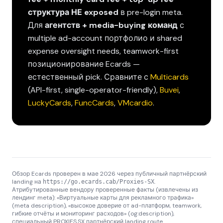
структура НЕ exposed
в pre-login meta.
Для
агентств + media-buying команд
с
multiple ad-account портфолио и shared
expense oversight needs, teamwork-first
позиционирование Ecards —
естественный pick. Сравните с
Multicards
(API-first, single-operator-friendly),
Buvei
,
LuckyCards
,
FuncCards
,
VMcardio
.
Обзор Ecards проверен в мае 2026 через публичный партнёрский
landing на
.
https://go.ecards.cab/Proxies-SX
Атрибутированные вендору проверенные факты (извлечены из
лендинг meta): «Виртуальные карты для рекламного трафика»
(meta description), «высокое доверие от ad-платформ, teamwork,
гибкие отчёты и мониторинг расходов» (og:description),
специальный PROXIES.SX партнёрский landing route