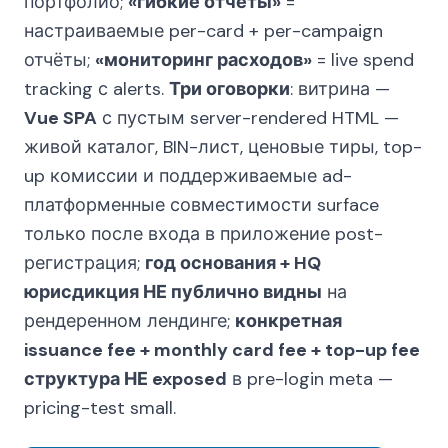
портфолио;
«гибкие отчёты»
=
настраиваемые per-card + per-campaign
отчёты;
«мониторинг расходов»
= live spend
tracking с alerts.
Три оговорки
: витрина —
Vue SPA
с пустым server-rendered HTML —
живой каталог, BIN-лист, ценовые тиры, top-
up комиссии и поддерживаемые ad-
платформенные совместимости surface
только после входа в приложение post-
регистрация;
год основания + HQ
юрисдикция НЕ публично видны
на
рендеренном лендинге;
конкретная
issuance fee + monthly card fee + top-up fee
структура НЕ exposed
в pre-login meta —
pricing-test small.