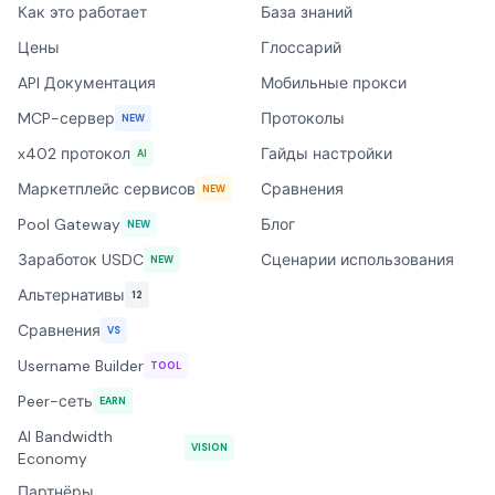
Как это работает
База знаний
Цены
Глоссарий
API Документация
Мобильные прокси
MCP-сервер
Протоколы
NEW
x402 протокол
Гайды настройки
AI
Маркетплейс сервисов
Сравнения
NEW
Pool Gateway
Блог
NEW
Заработок USDC
Сценарии использования
NEW
Альтернативы
12
Сравнения
VS
Username Builder
TOOL
Peer-сеть
EARN
AI Bandwidth
VISION
Economy
Партнёры