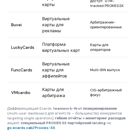
доступ · UTM-
карты
tracked PROXIES.SX
Виртуальные
Арбитражник-
Buvei
карты для
ориентированные
рекламы
Платформа
Карты для
LuckyCards
операторов
виртуальных карт
Виртуальные
FuncCards
карты для
Multi-BIN выпуск
аффилейтов
Карты для
CIS-арбитражный
VMcardio
фокус
арбитража
Дифференциация Ecards:
teamwork-first позиционирование
(multi-user dashboard для агентств — большинство конкурентов
targeting single operators),
гибкие отчёты + мониторинг расходов
акцент,
специальный PROXIES.SX партнёрский landing
на
go.ecards.cab/Proxies-SX
.