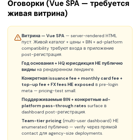
Оговорки (Vue SPA — требуется
живая витрина)
Витрина — Vue SPA
— server-rendered HTML
пуст. Живой каталог + цены + BIN + ad-platform
compatibility требуют входа в приложение
post-регистрация.
Год основания + HQ юрисдикция НЕ публично
видны
на рендеренном лендинге.
Конкретная issuance fee + monthly card fee +
top-up fee + FX fees НЕ exposed
в pre-login
meta — pricing-test small.
Поддерживаемые BIN + конкретные ad-
platform pass-through rates
surface в
dashboard post-регистрация.
Team-tier pricing
(multi-user dashboard) НЕ
enumerated публично — verify через прямой
contact для agency-size deployments.