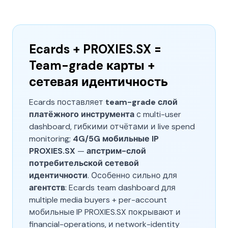
Ecards + PROXIES.SX =
Team-grade карты +
сетевая идентичность
Ecards поставляет
team-grade слой
платёжного инструмента
с multi-user
dashboard, гибкими отчётами и live spend
monitoring;
4G/5G мобильные IP
PROXIES.SX
—
апстрим-слой
потребительской сетевой
идентичности
. Особенно сильно для
агентств
: Ecards team dashboard для
multiple media buyers + per-account
мобильные IP PROXIES.SX покрывают и
financial-operations, и network-identity