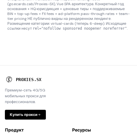
(go.ecards.cab/Proxies-SX), Vue SPA архитектура. Конкретный год
основания + HQ юрисдикция + ценовые тиры + поддерживаемые
BIN + top-up fees + FX fees + ad-platform pass-through rates + team-
tier pricing НЕ публично видны на рендеренном лендинге.
Размещение категории: virtual-cards (теперь 6-deep). Исходящие
ссылки несут
.
rel="nofollow sponsored noopener noreferrer"
P
R
O
X
I
E
S
.
S
X
Премиум-сеть 4G/5G
мобильных прокси для
профессионалов.
Купить прокси
Продукт
Ресурсы