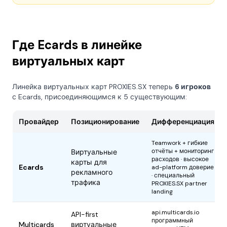
Где Ecards в линейке
виртуальных карт
Линейка виртуальных карт PROXIES.SX теперь
6 игроков
с Ecards, присоединяющимся к 5 существующим:
Провайдер
Позиционирование
Дифференциация
Teamwork + гибкие
отчёты + мониторинг
Виртуальные
расходов · высокое
карты для
Ecards
ad-platform доверие
рекламного
· специальный
трафика
PROXIES.SX partner
landing
api.multicards.io
API-first
программный
Multicards
виртуальные