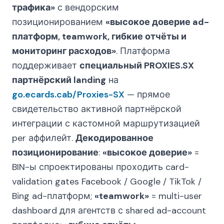
трафика»
с вендорским
позиционированием
«высокое доверие ad-
платформ, teamwork, гибкие отчёты и
мониторинг расходов»
. Платформа
поддерживает
специальный PROXIES.SX
партнёрский landing
на
go.ecards.cab/Proxies-SX
— прямое
свидетельство активной партнёрской
интеграции с кастомной маршрутизацией
per аффилейт.
Декодированное
позиционирование
:
«высокое доверие»
=
BIN-ы спроектированы проходить card-
validation gates Facebook / Google / TikTok /
Bing ad-платформ;
«teamwork»
= multi-user
dashboard для агентств с shared ad-account