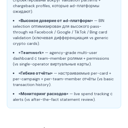
спроектированы вокруг validation patterns +
chargeback profiles, которые ad-платформы
ожидают).
«Высокое доверие от ad-платформ»
— BIN
selection оптимизирован для высокого pass-
through на Facebook / Google / TikTok / Bing card
validation (ключевая дифференциация vs generic
crypto cards).
«Teamwork»
— agency-grade multi-user
dashboard с team-member ролями + permissions
(vs single-operator виртуальные карты).
«Гибкие отчёты»
— настраиваемые per-card +
per-campaign + per-team-member отчёты (vs basic
transaction history).
«Мониторинг расходов»
— live spend tracking с
alerts (vs after-the-fact statement review).