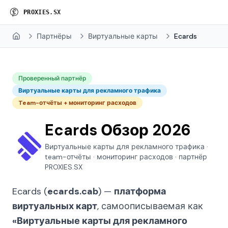
P
R
O
X
I
E
S
.
S
X
Партнёры
Виртуальные карты
Ecards
Home
Проверенный партнёр
Виртуальные карты для рекламного трафика
Team-отчёты + мониторинг расходов
Ecards Обзор 2026
Виртуальные карты для рекламного трафика ·
team-отчёты · мониторинг расходов · партнёр
PROXIES.SX
Ecards (
ecards.cab
) —
платформа
виртуальных карт
, самоописываемая как
«Виртуальные карты для рекламного