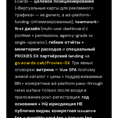
Ecards —
целевое позиционирование
(«Виртуальные карты для рекламного
трафика» — не generic, а ad-platform-
funding-оптимизированные),
teamwork-
first дизайн
(multi-user dashboard с
ролями + permissions, agency-grade vs
single-operator),
гибкие отчёты +
мониторинг расходов
и
специальный
PROXIES.SX партнёрский landing
на
go.ecards.cab/Proxies-SX
. Три явных
оговорки:
витрина — Vue SPA
поэтому
живой каталог + цены + поддерживаемые
BIN + конкретные ad-platform pass-through
rates surface только после входа в
приложение post-регистрация;
год
основания + HQ юрисдикция НЕ
публично видны
;
конкретная issuance
fee + monthly card fee + top-up fee