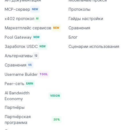
API Документация
Мобильные прокси
MCP-сервер
Протоколы
NEW
x402 протокол
Гайды настройки
AI
Маркетплейс сервисов
Сравнения
NEW
Pool Gateway
Блог
NEW
Заработок USDC
Сценарии использования
NEW
Альтернативы
12
Сравнения
VS
Username Builder
TOOL
Peer-сеть
EARN
AI Bandwidth
VISION
Economy
Партнёры
Партнёрская
20%
программа