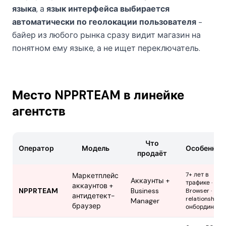
языка
, а
язык интерфейса выбирается
автоматически по геолокации пользователя
-
байер из любого рынка сразу видит магазин на
понятном ему языке, а не ищет переключатель.
Место NPPRTEAM в линейке
агентств
Что
Оператор
Модель
Особеннос
продаёт
7+ лет в
Маркетплейс
Аккаунты +
трафике · Anti
аккаунтов +
NPPRTEAM
Business
Browser ·
антидетект-
relationship
Manager
браузер
онбординг