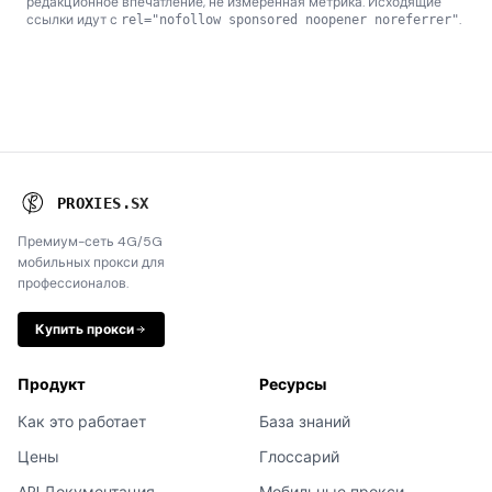
редакционное впечатление, не измеренная метрика. Исходящие
ссылки идут с
.
rel="nofollow sponsored noopener noreferrer"
P
R
O
X
I
E
S
.
S
X
Премиум-сеть 4G/5G
мобильных прокси для
профессионалов.
Купить прокси
Продукт
Ресурсы
Как это работает
База знаний
Цены
Глоссарий