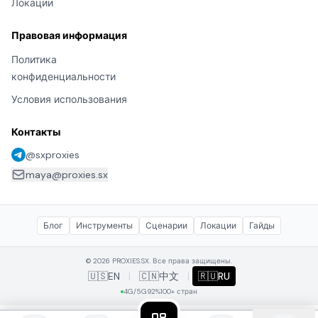
Локации
Правовая информация
Политика
конфиденциальности
Условия использования
Контакты
@sxproxies
maya@proxies.sx
Блог
Инструменты
Сценарии
Локации
Гайды
© 2026 PROXIES.SX. Все права защищены.
🇺🇸
EN
|
🇨🇳
中文
|
🇷🇺
RU
4G/5G
92%
100+ стран