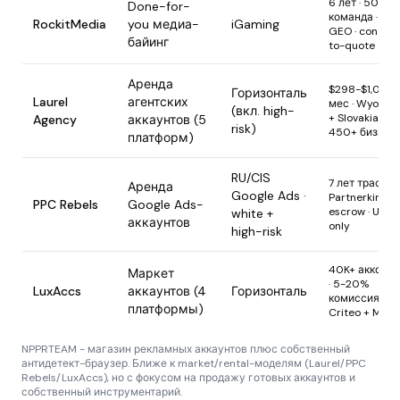
6 лет · 50+
Done-for-
команда · 80
RockitMedia
you медиа-
iGaming
GEO · contact
байинг
to-quote
Аренда
$298-$1,098/
Горизонталь
Laurel
агентских
мес · Wyomin
(вкл. high-
+ Slovakia LLC 
Agency
аккаунтов (5
risk)
450+ бизнес
платформ)
RU/CIS
7 лет траста ·
Аренда
Google Ads ·
Partnerkin
PPC Rebels
Google Ads-
escrow · USDT
white +
аккаунтов
only
high-risk
40K+ акков/г
Маркет
· 5-20%
LuxAccs
аккаунтов (4
Горизонталь
комиссия ·
платформы)
Criteo + Molo
NPPRTEAM - магазин рекламных аккаунтов плюс собственный
антидетект-браузер. Ближе к market/rental-моделям (Laurel/PPC
Rebels/LuxAccs), но с фокусом на продажу готовых аккаунтов и
собственный инструментарий.