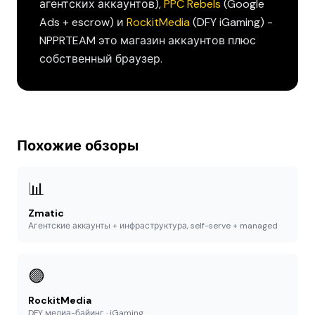
агентских аккаунтов),
PPC Rebels
(Google
Ads + escrow) и
RockitMedia
(DFY iGaming) -
NPPRTEAM это магазин аккаунтов плюс
собственный браузер.
Похожие обзоры
📊
Zmatic
Агентские аккаунты + инфраструктура, self-serve + managed
🟣
RockitMedia
DFY медиа-байинг · iGaming