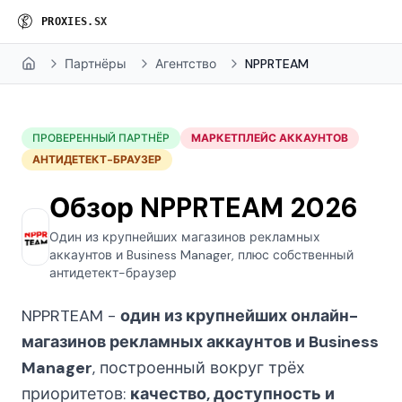
P
R
O
X
I
E
S
.
S
X
Партнёры
Агентство
NPPRTEAM
Home
ПРОВЕРЕННЫЙ ПАРТНЁР
МАРКЕТПЛЕЙС АККАУНТОВ
АНТИДЕТЕКТ-БРАУЗЕР
Обзор NPPRTEAM 2026
Один из крупнейших магазинов рекламных
аккаунтов и Business Manager, плюс собственный
антидетект-браузер
NPPRTEAM -
один из крупнейших онлайн-
магазинов рекламных аккаунтов и Business
Manager
, построенный вокруг трёх
приоритетов:
качество, доступность и