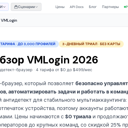
ИИ
Сценарии
Цены
API Docs
Блог
Партнеры
P
VMLogin
 ТАРИФА · ДО 3,000 ПРОФИЛЕЙ
3-ДНЕВНЫЙ ТРИАЛ · БЕЗ КАРТЫ
бзор VMLogin 2026
идетект-браузер · 4 тарифа от $0 до $499/мес
-браузер, который позволяет
безопасно управля
ов, автоматизировать задачи и работать в кома
й антидетект для стабильного мультиаккаунтинга
тпечаток устройства, поэтому аккаунты работают
мами. Цены начинаются с
$0 триала
и продолжаю
ператоров до крупных команд, со скидкой 25% пр