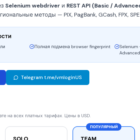
ез
Selenium webdriver
и
REST API (Basic / Advance
гиональные методы — PIX, PagBank, GCash, FPX, SPE
ОСТИ
ли
Полная подмена browser fingerprint
Selenium 
Advanced
Telegram t.me/vmloginUS
ате на всех платных тарифах. Цены в USD.
ПОПУЛЯРНЫЙ
SOLO
TEAM