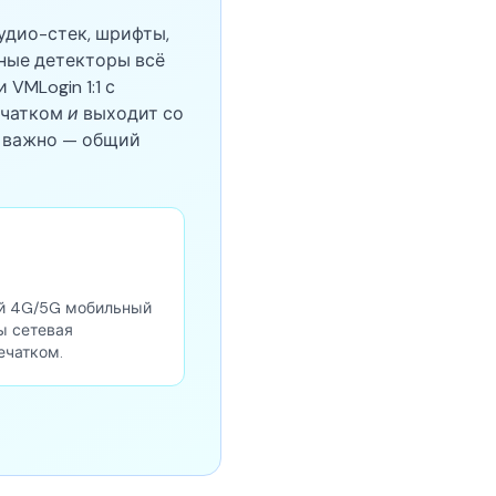
удио-стек, шрифты,
нные детекторы всё
VMLogin 1:1 с
ечатком
и
выходит со
но важно — общий
й 4G/5G мобильный
ы сетевая
ечатком.