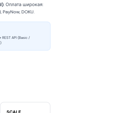
d)
. Оплата широкая:
I, PayNow, DOKU.
+ REST API (Basic /
)
SCALE