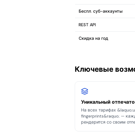
Беспл. суб-аккаунты
REST API
Скидка на год
Ключевые возм
Уникальный отпечато
На всех тарифах &laquo;u
fingerprints&raquo; — к
рендерится со своим отп