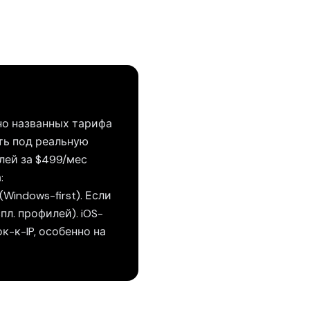
вно названных тарифа
ать под реальную
илей за $499/мес
:
(Windows-first). Если
спл. профилей). iOS-
ок-к-IP, особенно на