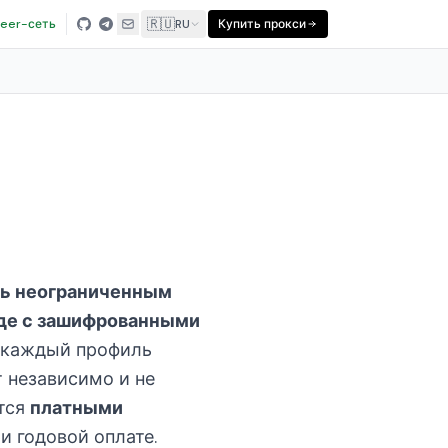
🇷🇺
eer-сеть
RU
Купить прокси
ть неограниченным
нде с зашифрованными
: каждый профиль
 независимо и не
тся
платными
и годовой оплате.