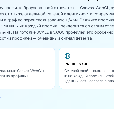
у профилю браузера свой отпечаток — Canvas, WebGL, а
без столь же отдельной сетевой идентичности совреме
и в граф по переиспользованию IP/ASN. Свяжите профили 
 PROXIES.SX: каждый профиль рендерится со своим отп
rier-IP. На потолке SCALE в 3,000 профилей это особен
 сотни профилей — очевидный сигнал детекта.
PROXIES.SX
никальные Canvas/WebGL/
Сетевой слой — выделенны
ки на профиль +
IP на каждый профиль, чтоб
идентичность совпала с отп
→