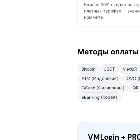
Единая 25% скидка на го
платных тарифах — знач
коммите.
Методы оплаты 
Bitcoin
USDT
VietQR
ATM (Индонезия)
OVO (
GCash (Филиппины)
QR 
eBanking (Корея)
VMLogin + PRO