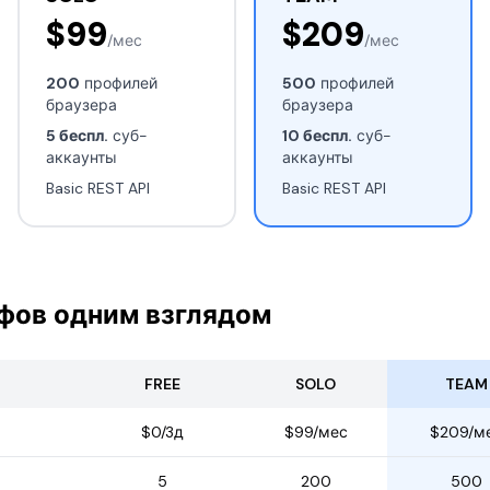
$99
$209
/мес
/мес
200
профилей
500
профилей
браузера
браузера
5 беспл.
суб-
10 беспл.
суб-
аккаунты
аккаунты
Basic REST API
Basic REST API
фов одним взглядом
FREE
SOLO
TEAM
$0/3д
$99/мес
$209/м
5
200
500