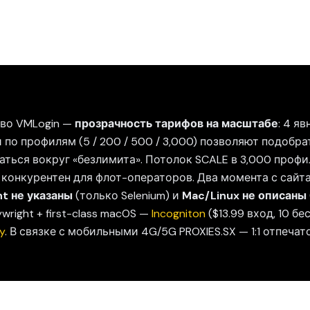
во VMLogin —
прозрачность тарифов на масштабе
: 4 я
 по профилям (5 / 200 / 500 / 3,000) позволяют подобр
ваться вокруг «безлимита». Потолок SCALE в 3,000 проф
 конкурентен для флот-операторов. Два момента с сайта
t не указаны
(только Selenium) и
Mac/Linux не описаны
wright + first-class macOS —
Incogniton
($13.99 вход, 10 бе
y
. В связке с мобильными 4G/5G PROXIES.SX — 1:1 отпечат