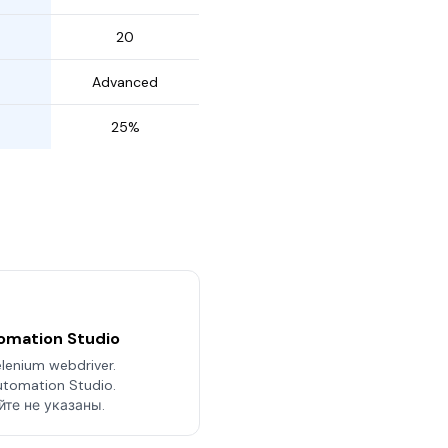
20
Advanced
25%
omation Studio
enium webdriver.
tomation Studio.
айте не указаны.