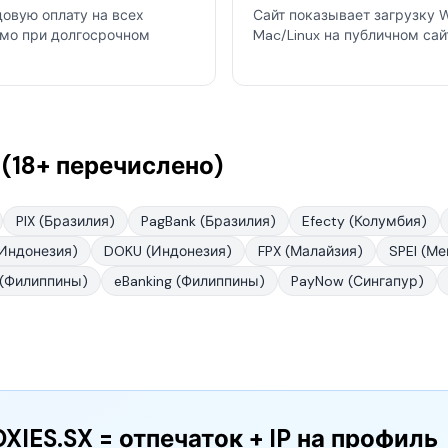
довую оплату на всех
Сайт показывает загрузку 
имо при долгосрочном
Mac/Linux на публичном сай
(18+ перечислено)
PIX (Бразилия)
PagBank (Бразилия)
Efecty (Колумбия)
Индонезия)
DOKU (Индонезия)
FPX (Малайзия)
SPEI (Ме
(Филиппины)
eBanking (Филиппины)
PayNow (Сингапур)
XIES.SX = отпечаток + IP на профиль