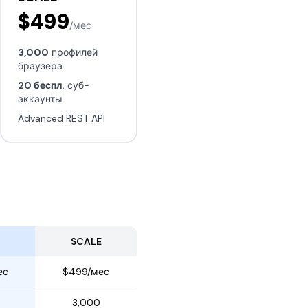
$499
/мес
3,000
профилей
браузера
20 беспл.
суб-
аккаунты
Advanced REST API
SCALE
ес
$499/мес
3,000