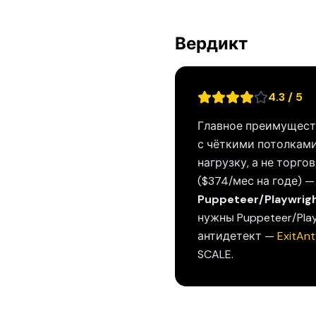
Вердикт
4.3 / 5
Главное преимущест
с чёткими потолками
нагрузку, а не торго
($374/мес на годе) —
Puppeteer/Playwrigh
нужны Puppeteer/Play
антидетект —
ExitAnt
SCALE.