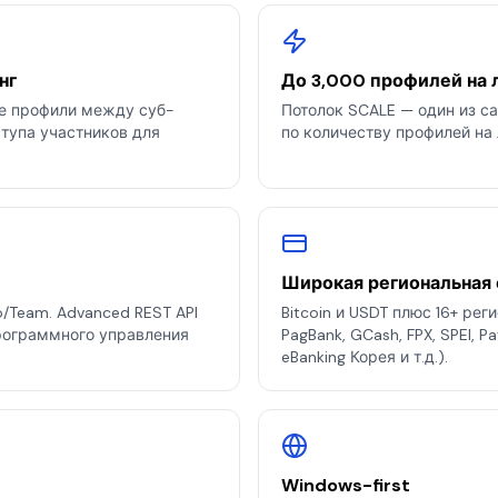
нг
До 3,000 профилей на
те профили между суб-
Потолок SCALE — один из с
ступа участников для
по количеству профилей на
Широкая региональная 
lo/Team. Advanced REST API
Bitcoin и USDT плюс 16+ рег
программного управления
PagBank, GCash, FPX, SPEI, 
eBanking Корея и т.д.).
Windows-first