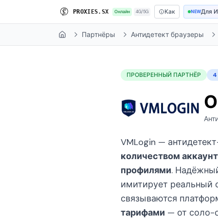
Как
Для 
P
R
O
X
I
E
S
.
S
X
Онлайн
4G/5G
NEW
Партнёры
Антидетект браузеры
Home
ПРОВЕРЕННЫЙ ПАРТНЁР
4
О
Ант
VMLogin — антидетект
количеством аккаунт
профилями
. Надёжны
имитирует реальный о
связываются платфор
тарифами
— от соло-о