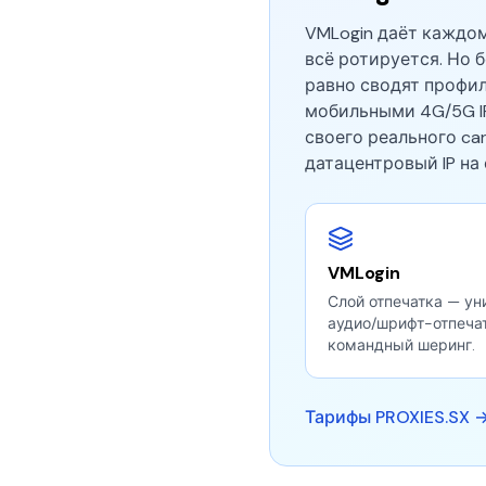
VMLogin даёт каждом
всё ротируется. Но 
равно сводят профил
мобильными 4G/5G IP
своего реального car
датацентровый IP на
VMLogin
Слой отпечатка — у
аудио/шрифт-отпечат
командный шеринг.
Тарифы PROXIES.SX 