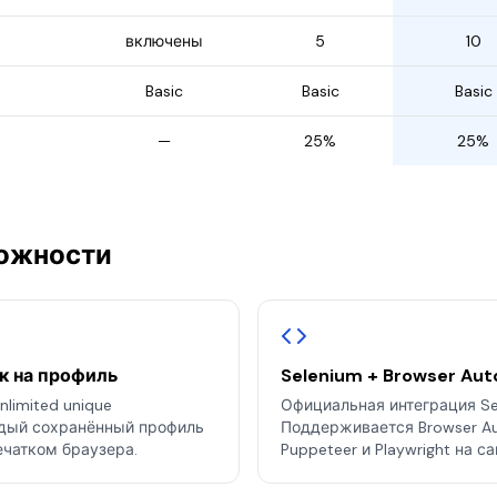
включены
5
10
Basic
Basic
Basic
—
25%
25%
ожности
к на профиль
Selenium + Browser Aut
nlimited unique
Официальная интеграция Sel
аждый сохранённый профиль
Поддерживается Browser Au
ечатком браузера.
Puppeteer и Playwright на с