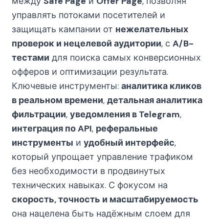
между
Safe Page
и
Offer Page
, позволяя
управлять потоками посетителей и
защищать кампании от
нежелательных
проверок и нецелевой аудитории
, с
A/B-
тестами
для поиска самых конверсионных
офферов и оптимизации результата.
Ключевые инструменты:
аналитика кликов
в реальном времени
,
детальная аналитика
фильтрации
,
уведомления в Telegram
,
интеграция по API
,
реферальные
инструменты
и
удобный интерфейс
,
который упрощает управление трафиком
без необходимости в продвинутых
технических навыках. С фокусом на
скорость, точность и масштабируемость
она нацелена быть надёжным слоем для