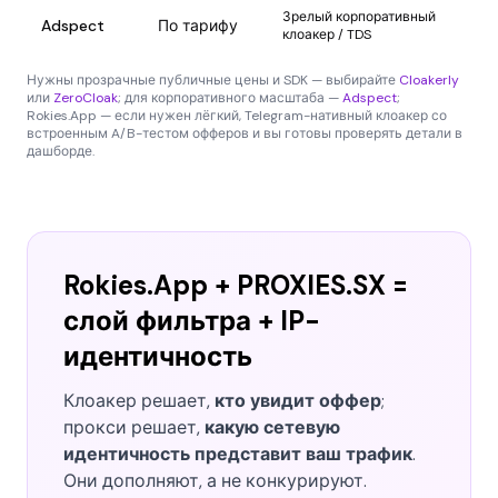
Зрелый корпоративный
Adspect
По тарифу
клоакер / TDS
Нужны прозрачные публичные цены и SDK — выбирайте
Cloakerly
или
ZeroCloak
; для корпоративного масштаба —
Adspect
;
Rokies.App — если нужен лёгкий, Telegram-нативный клоакер со
встроенным A/B-тестом офферов и вы готовы проверять детали в
дашборде.
Rokies.App + PROXIES.SX =
слой фильтра + IP-
идентичность
Клоакер решает,
кто увидит оффер
;
прокси решает,
какую сетевую
идентичность представит ваш трафик
.
Они дополняют, а не конкурируют.