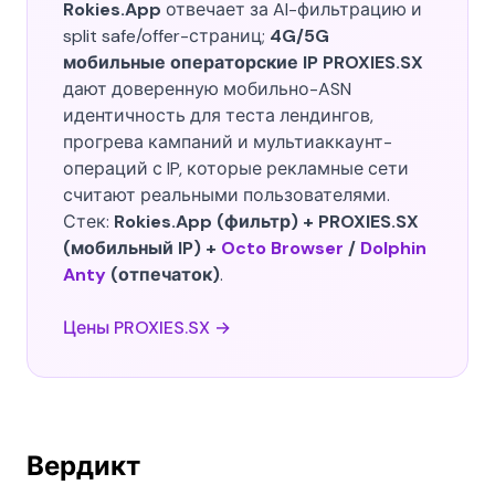
Rokies.App
отвечает за AI-фильтрацию и
split safe/offer-страниц;
4G/5G
мобильные операторские IP PROXIES.SX
дают доверенную мобильно-ASN
идентичность для теста лендингов,
прогрева кампаний и мультиаккаунт-
операций с IP, которые рекламные сети
считают реальными пользователями.
Стек:
Rokies.App (фильтр) + PROXIES.SX
(мобильный IP) +
Octo Browser
/
Dolphin
Anty
(отпечаток)
.
Цены PROXIES.SX →
Вердикт