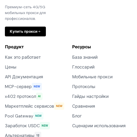
Премиум-сеть 4G/5G
мобильных прокси для
профессионалов.
Купить прокси
Продукт
Ресурсы
Как это работает
База знаний
Цены
Глоссарий
API Документация
Мобильные прокси
MCP-сервер
Протоколы
NEW
x402 протокол
Гайды настройки
AI
Маркетплейс сервисов
Сравнения
NEW
Pool Gateway
Блог
NEW
Заработок USDC
Сценарии использования
NEW
Альтернативы
12