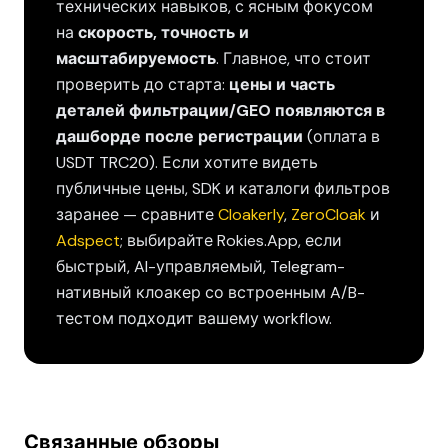
технических навыков, с ясным фокусом
на
скорость, точность и
масштабируемость
. Главное, что стоит
проверить до старта:
цены и часть
деталей фильтрации/GEO появляются в
дашборде после регистрации
(оплата в
USDT TRC20). Если хотите видеть
публичные цены, SDK и каталоги фильтров
заранее — сравните
Cloakerly
,
ZeroCloak
и
Adspect
; выбирайте Rokies.App, если
быстрый, AI-управляемый, Telegram-
нативный клоакер со встроенным A/B-
тестом подходит вашему workflow.
Связанные обзоры