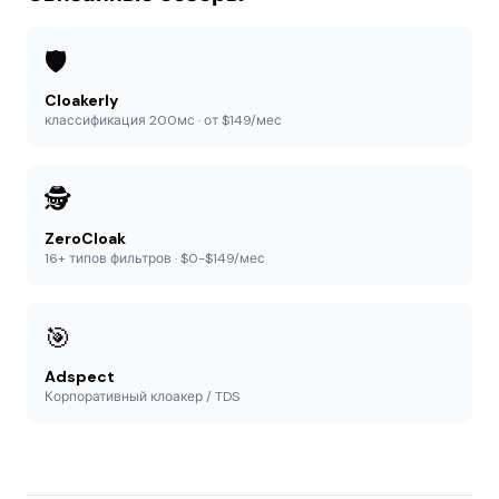
🛡️
Cloakerly
классификация 200мс · от $149/мес
🕵️
ZeroCloak
16+ типов фильтров · $0-$149/мес
🎯
Adspect
Корпоративный клоакер / TDS