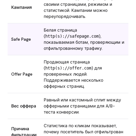
своими страницами, режимом и
Кампания
статистикой. Кампании можно
переупорядочивать.
Белая страница
(
),
http(s)://safepage.com
Safe Page
показываемая ботам, проверяющим и
отфильтрованному трафику.
Продающая страница
(
) для
http(s)://offer.com
Offer Page
проверенных людей.
Поддерживается несколько
офферных страниц.
Равный или кастомный сплит между
Вес оффера
офферными страницами для A/B-
теста конверсии.
Статистика по кликам показывает,
Причина
почему посетитель был отфильтрован
фильтрации