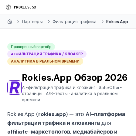
P
R
O
X
I
E
S
.
S
X
Партнёры
Фильтрация трафика
Rokies.App
Home
Проверенный партнёр
AI ФИЛЬТРАЦИЯ ТРАФИКА / КЛОАКЕР
АНАЛИТИКА В РЕАЛЬНОМ ВРЕМЕНИ
Rokies.App Обзор 2026
AI-фильтрация трафика и клоакинг · Safe/Offer-
страницы · A/B-тесты · аналитика в реальном
времени
Rokies.App (
rokies.app
) — это
AI-платформа
фильтрации трафика и клоакинга
для
affiliate-маркетологов, медиабайеров и