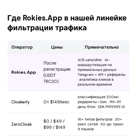
Где Rokies.App в нашей линейке
фильтрации трафика
Оператор
Цены
Примечательно
A/B safe/offer · AI-
После
маршрутизация на
регистрации
премиальных данных ·
Rokies.App
Telegram + API + рефералы
(USDT
· аналитика кликов в
TRC20)
реальном времени
классификация 200мс ·
Cloakerly
От $149/мес
редиректы <2мс · 1M+ IP/
день блок · SDK PHP/WP/JS
16+ типов фильтров · 30+
$0 / $49 /
ZeroCloak
рекл. сетей · 30-дн. триал ·
$99 / $149
9 языков