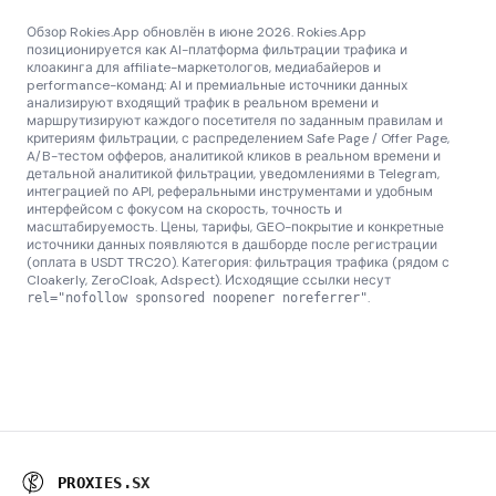
Обзор Rokies.App обновлён в июне 2026. Rokies.App
позиционируется как AI-платформа фильтрации трафика и
клоакинга для affiliate-маркетологов, медиабайеров и
performance-команд: AI и премиальные источники данных
анализируют входящий трафик в реальном времени и
маршрутизируют каждого посетителя по заданным правилам и
критериям фильтрации, с распределением Safe Page / Offer Page,
A/B-тестом офферов, аналитикой кликов в реальном времени и
детальной аналитикой фильтрации, уведомлениями в Telegram,
интеграцией по API, реферальными инструментами и удобным
интерфейсом с фокусом на скорость, точность и
масштабируемость. Цены, тарифы, GEO-покрытие и конкретные
источники данных появляются в дашборде после регистрации
(оплата в USDT TRC20). Категория: фильтрация трафика (рядом с
Cloakerly, ZeroCloak, Adspect). Исходящие ссылки несут
.
rel="nofollow sponsored noopener noreferrer"
P
R
G
X
P
E
S
R
S
X