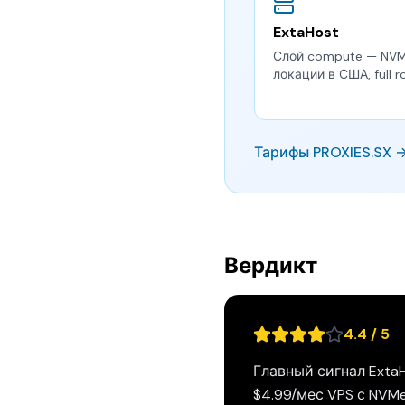
ExtaHost
Слой compute — NVMe
локации в США, full r
Тарифы PROXIES.SX 
Вердикт
4.4 / 5
Главный сигнал Exta
$4.99/мес VPS с NVMe