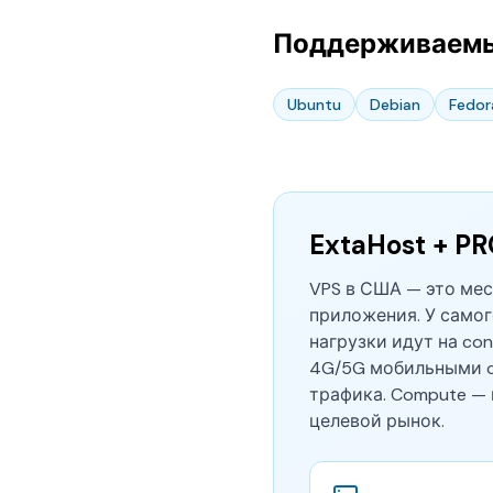
Поддерживаем
Ubuntu
Debian
Fedor
ExtaHost + P
VPS в США — это мест
приложения. У самог
нагрузки идут на con
4G/5G мобильными ca
трафика. Compute — 
целевой рынок.