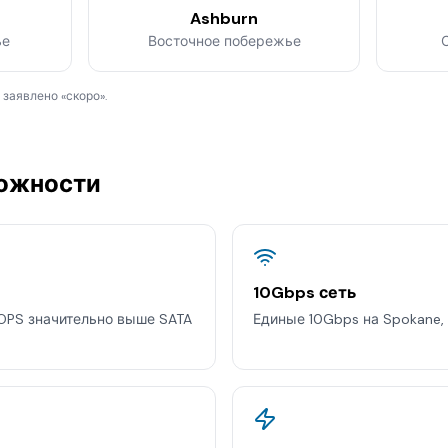
Ashburn
ье
Восточное побережье
 заявлено «скоро».
ожности
10Gbps сеть
IOPS значительно выше SATA
Единые 10Gbps на Spokane, A