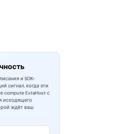
ичность
списания и SDK-
ий сигнал, когда эти
е compute ExtaHost с
ля исходящего
торой ждёт ваш