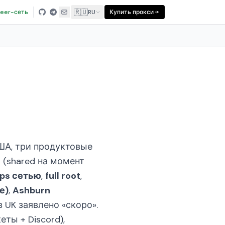
🇷🇺
eer-сеть
RU
Купить прокси
ША, три продуктовые
с
(shared на момент
ps сетью
,
full root
,
е)
,
Ashburn
 UK заявлено «скоро».
еты + Discord),