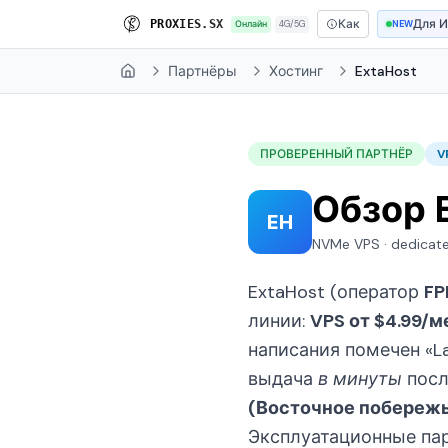
Как
Для 
P
R
O
X
I
E
S
.
S
X
Онлайн
4G/5G
NEW
Партнёры
Хостинг
ExtaHost
Home
ПРОВЕРЕННЫЙ ПАРТНЁР
V
Обзор 
EH
NVMe VPS · dedicate
ExtaHost (оператор
FP
линии:
VPS от $4.99/м
написания помечен «La
выдача
в минуты
посл
(Восточное побереж
Эксплуатационные па