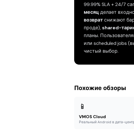
99.99% SLA + 24/7 са
месяц
делает входно
возврат
снижают бар
проде),
shared-тариф
планы. Пользователя
или scheduled jobs (
чистый выбор.
Похожие обзоры
📱
VMOS Cloud
Реальный Android в дата-цент