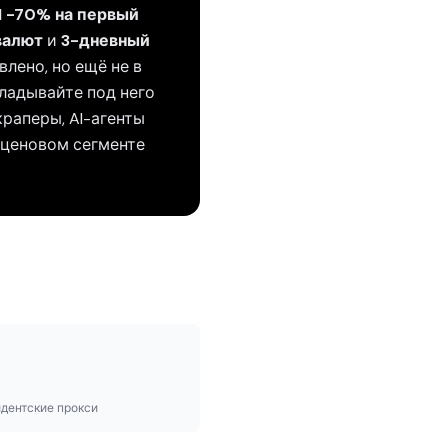
 -70% на первый
валют
и
3-дневный
влено, но ещё не в
кладывайте под него
раперы, AI-агенты
м ценовом сегменте
идентские прокси