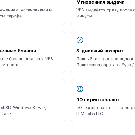
Мгновенная выдача
ужением, установками и
VPS выдаётся сразу после 
ом тарифе.
минуты.
невные бэкапы
3-дневный возврат
ые бэкапы для всех VPS.
Полный возврат при недовол
ниторинг.
Политики возврата / абуза /
50+ криптовалют
reeBSD, Windows Server,
50+ криптовалют + стандар
аказе.
FPM Labs LLC.