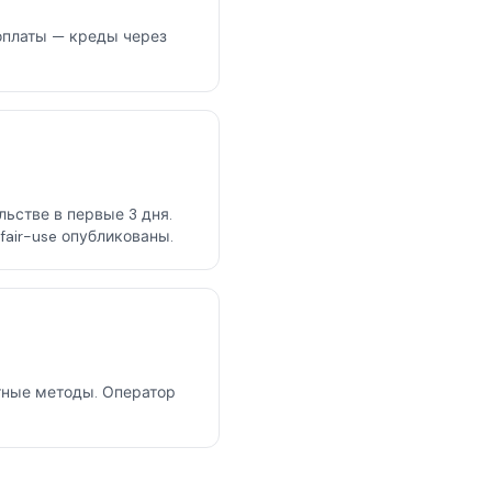
оплаты — креды через
ьстве в первые 3 дня.
 fair-use опубликованы.
тные методы. Оператор