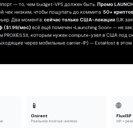
ппорт — то, чем budget-VPS должен быть.
Промо LAUNCH
й чек низким, чтобы пощупать до коммита.
50+ крипто
ьер. Два момента:
сейчас только США-локации
(UK зая
 ($1.99/мес)
всё ещё помечен «Launching Soon» — не за
м PROXIES.SX, которым нужен compute-узел в США под ск
выходящие через мобильные carrier-IP) — ExtaHost в это
📱
🌐
Onirent
FluxISP
ре
Реальное Android-железо
ISP + рез