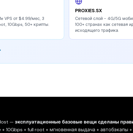
PROXIES.SX
 VPS от $4.99/мес, 3
Сетевой слой - 4G/5G мобил
oot, 10Gbps, 50+ крипты.
100+ странах как сетевая и
исходящего трафика.
→
Host —
эксплуатационные базовые вещи сделаны прави
 + 10Gbps + full root + мгновенная выдача + автобэкапы 