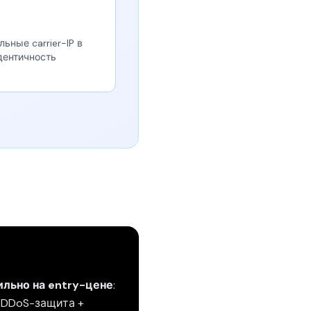
ьные carrier-IP в
дентичность
льно на entry-цене
:
+ DDoS-защита +