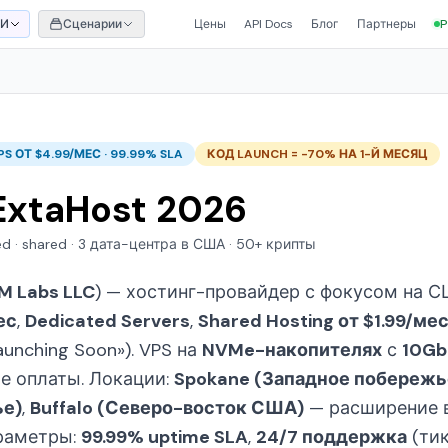
ИИ
Сценарии
Цены
API Docs
Блог
Партнеры
P
PS ОТ $4.99/МЕС · 99.99% SLA
КОД LAUNCH = -70% НА 1-Й МЕСЯЦ
ExtaHost 2026
d · shared · 3 дата-центра в США · 50+ крипты
M Labs LLC
) — хостинг-провайдер с фокусом на С
ес
,
Dedicated Servers
,
Shared Hosting от $1.99/ме
unching Soon»). VPS на
NVMe-накопителях
с
10Gb
е оплаты. Локации:
Spokane (Западное побережь
ье)
,
Buffalo (Северо-восток США)
— расширение в
раметры:
99.99% uptime SLA
,
24/7 поддержка
(тик