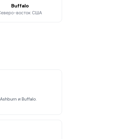
Buffalo
Северо-восток США
shburn и Buffalo.