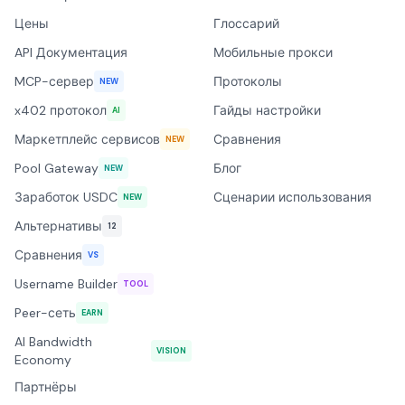
Цены
Глоссарий
API Документация
Мобильные прокси
MCP-сервер
Протоколы
NEW
x402 протокол
Гайды настройки
AI
Маркетплейс сервисов
Сравнения
NEW
Pool Gateway
Блог
NEW
Заработок USDC
Сценарии использования
NEW
Альтернативы
12
Сравнения
VS
Username Builder
TOOL
Peer-сеть
EARN
AI Bandwidth
VISION
Economy
Партнёры