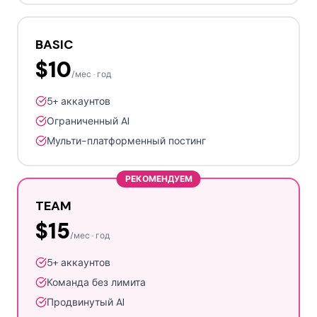
BASIC
$10
/мес · год
5+ аккаунтов
Ограниченный AI
Мульти-платформенный постинг
РЕКОМЕНДУЕМ
TEAM
$15
/мес · год
5+ аккаунтов
Команда без лимита
Продвинутый AI