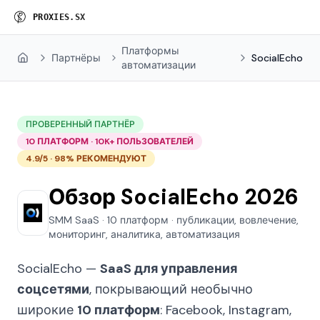
P
R
O
X
I
E
S
.
S
X
Платформы
Партнёры
SocialEcho
Home
автоматизации
ПРОВЕРЕННЫЙ ПАРТНЁР
10 ПЛАТФОРМ · 10K+ ПОЛЬЗОВАТЕЛЕЙ
4.9/5 · 98% РЕКОМЕНДУЮТ
Обзор SocialEcho 2026
SMM SaaS · 10 платформ · публикации, вовлечение,
мониторинг, аналитика, автоматизация
SocialEcho —
SaaS для управления
соцсетями
, покрывающий необычно
широкие
10 платформ
: Facebook, Instagram,