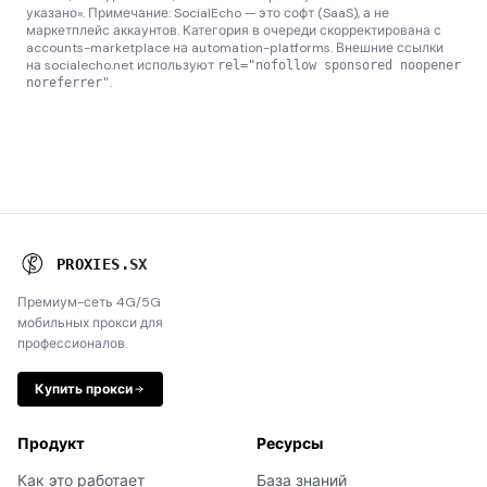
указано». Примечание: SocialEcho — это софт (SaaS), а не
маркетплейс аккаунтов. Категория в очереди скорректирована с
accounts-marketplace на automation-platforms. Внешние ссылки
на socialecho.net используют
rel="nofollow sponsored noopener
.
noreferrer"
P
R
O
X
I
E
S
.
S
X
Премиум-сеть 4G/5G
мобильных прокси для
профессионалов.
Купить прокси
Продукт
Ресурсы
Как это работает
База знаний