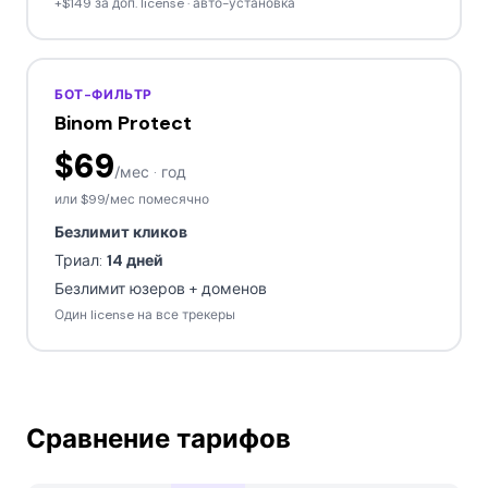
+$149 за доп. license · авто-установка
БОТ-ФИЛЬТР
Binom Protect
$69
/мес · год
или
$99
/мес помесячно
Безлимит кликов
Триал:
14 дней
Безлимит юзеров + доменов
Один license на все трекеры
Сравнение тарифов