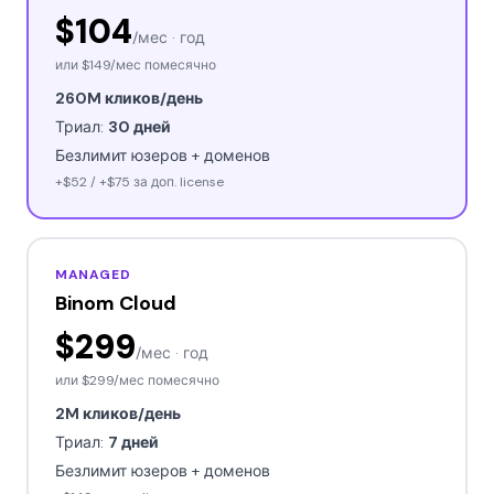
$104
/мес · год
или
$149
/мес помесячно
260M кликов/день
Триал:
30 дней
Безлимит юзеров + доменов
+$52 / +$75 за доп. license
MANAGED
Binom Cloud
$299
/мес · год
или
$299
/мес помесячно
2M кликов/день
Триал:
7 дней
Безлимит юзеров + доменов