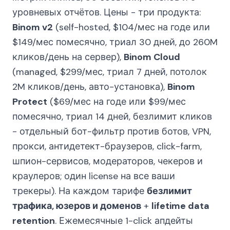
уровневых отчётов. Цены - три продукта:
Binom v2
(self-hosted, $104/мес на годе или
$149/мес помесячно, триал 30 дней, до 260M
кликов/день на сервер),
Binom Cloud
(managed, $299/мес, триал 7 дней, потолок
2M кликов/день, авто-установка),
Binom
Protect
($69/мес на годе или $99/мес
помесячно, триал 14 дней, безлимит кликов
- отдельный бот-фильтр против ботов, VPN,
прокси, антидетект-браузеров, click-farm,
шпион-сервисов, модераторов, чекеров и
краулеров; один license на все ваши
трекеры). На каждом тарифе
безлимит
трафика, юзеров и доменов
+
lifetime data
retention
. Ежемесячные 1-click апдейты