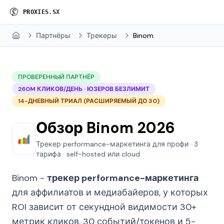
P
R
O
X
I
E
S
.
S
X
Партнёры
Трекеры
Binom
Home
ПРОВЕРЕННЫЙ ПАРТНЁР
260M КЛИКОВ/ДЕНЬ · ЮЗЕРОВ БЕЗЛИМИТ
14-ДНЕВНЫЙ ТРИАЛ (РАСШИРЯЕМЫЙ ДО 30)
Обзор Binom 2026
Трекер performance-маркетинга для профи · 3
тарифа · self-hosted или cloud
Binom -
трекер performance-маркетинга
для аффилиатов и медиабайеров, у которых
ROI зависит от секундной видимости 30+
метрик кликов, 30 событий/токенов и 5-