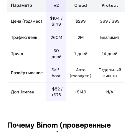
Параметр
v2
Cloud
Protect
$104 /
Цена (год/мес)
$299
$69 / $99
$149
Трафик/день
260M
2M
Безлимит
30
Триал
7 дней
14 дней
дней
Self-
Авто
Отдельный
Развёртывание
host
(managed)
фильтр
+$52 /
Доп. license
+$149
N/A
+$75
Почему Binom (проверенные