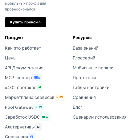
мобильных прокси для
профессионалов.
Купить прокси
Продукт
Ресурсы
Как это работает
База знаний
Цены
Глоссарий
API Документация
Мобильные прокси
MCP-сервер
Протоколы
NEW
x402 протокол
Гайды настройки
AI
Маркетплейс сервисов
Сравнения
NEW
Pool Gateway
Блог
NEW
Заработок USDC
Сценарии использования
NEW
Альтернативы
12
Сравнения
VS