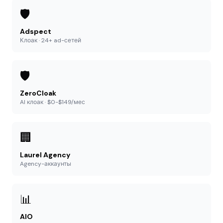
🛡️
Adspect
Клоак · 24+ ad-сетей
🛡️
ZeroCloak
AI клоак · $0-$149/мес
🏢
Laurel Agency
Agency-аккаунты
📊
AIO