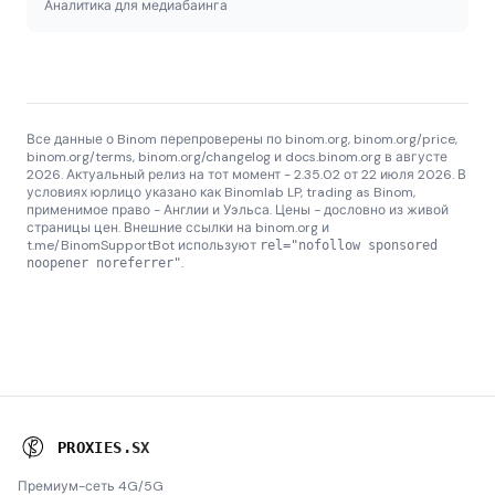
Аналитика для медиабаинга
Все данные о Binom перепроверены по binom.org, binom.org/price,
binom.org/terms, binom.org/changelog и docs.binom.org в августе
2026. Актуальный релиз на тот момент - 2.35.02 от 22 июля 2026. В
условиях юрлицо указано как Binomlab LP, trading as Binom,
применимое право - Англии и Уэльса. Цены - дословно из живой
страницы цен. Внешние ссылки на binom.org и
t.me/BinomSupportBot используют
rel="nofollow sponsored
.
noopener noreferrer"
P
R
O
X
I
E
S
.
S
X
Премиум-сеть 4G/5G